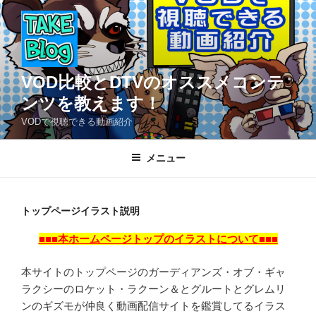
コ
ン
テ
ン
ツ
VOD比較とDTVのオススメコンテ
へ
ンツを教えます！
ス
VODで視聴できる動画紹介
キ
ッ
メニュー
プ
トップページイラスト説明
■■■本ホームページトップのイラストについて■■■
本サイトのトップページのガーディアンズ・オブ・ギャ
ラクシーのロケット・ラクーン＆とグルートとグレムリ
ンのギズモが仲良く動画配信サイトを鑑賞してるイラス