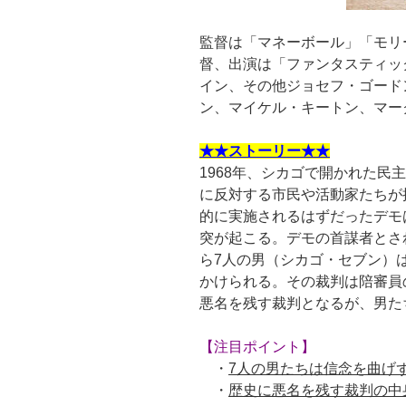
監督は「マネーボール」「モリ
督、出演は「ファンタスティッ
イン、その他ジョセフ・ゴード
ン、マイケル・キートン、マー
★★ストーリー★★
1968年、シカゴで開かれた民
に反対する市民や活動家たちが
的に実施されるはずだったデモ
突が起こる。デモの首謀者とさ
ら7人の男（シカゴ・セブン）
かけられる。その裁判は陪審員
悪名を残す裁判となるが、男た
【注目ポイント】
・
7人の男たちは信念を曲げ
・
歴史に悪名を残す裁判の中