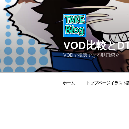
コ
ン
テ
ン
ツ
へ
VOD比較と
ス
キ
VODで視聴できる動画紹介
ッ
プ
ホーム
トップページイラスト