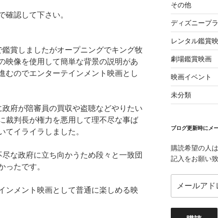
その他
で確認して下さい。
ディズニープ
レンタル鑑賞
で鑑賞しましたがオープニングでキング牧
劇場鑑賞映画
の映像を使用して簡単な背景の説明があ
進むのでエンターテインメント映画とし
映画イベント
未分類
に政府が陪審員の買収や盗聴などやりたい
に裁判長が権力を悪用して理不尽な事ば
ブログ更新時にメー
いてイライラしました。
購読希望の人
不尽な政府に立ち向かうため段々と一致団
記入をお願い
かったです。
メ
インメント映画として普通に楽しめる映
ー
ル
ア