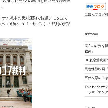
・起訴された7人の裁判を描いた実録映画
介。
にほんブログ
でベトナム戦争の反対運動で抗議デモを企て
の男（通称シカゴ・セブン）の裁判の実話
最近の投稿
実在の裁判を描い
裁判』
DC版恋愛映画？
異色怪獣映画『W
五代友厚の生
This is t
ドラマ『マン