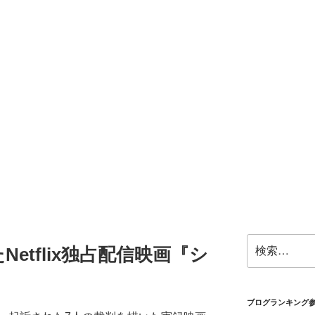
検
etflix独占配信映画『シ
索:
ブログランキング