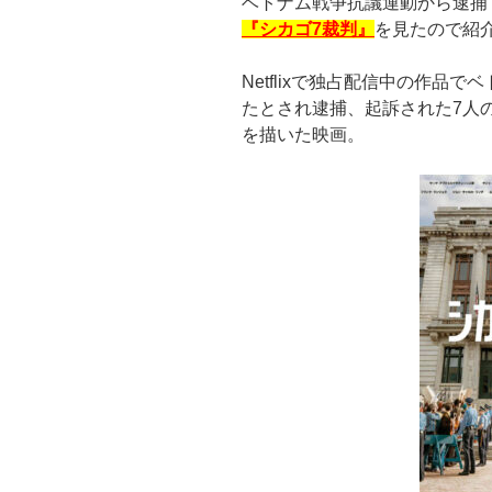
ベトナム戦争抗議運動から逮捕
『シカゴ7裁判』
を見たので紹
Netflixで独占配信中の作品
たとされ逮捕、起訴された7人
を描いた映画。