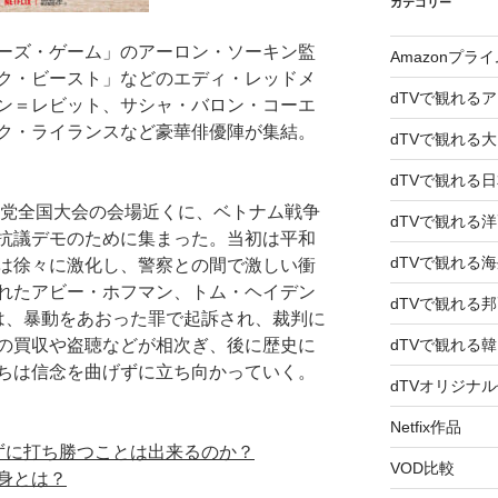
カテゴリー
ーズ・ゲーム」のアーロン・ソーキン監
Amazonプラ
ク・ビースト」などのエディ・レッドメ
dTVで観れる
ン＝レビット、サシャ・バロン・コーエ
ク・ライランスなど豪華俳優陣が集結。
dTVで観れる
dTVで観れる
主党全国大会の会場近くに、ベトナム戦争
dTVで観れる
抗議デモのために集まった。当初は平和
dTVで観れる
は徐々に激化し、警察との間で激しい衝
れたアビー・ホフマン、トム・ヘイデン
dTVで観れる
は、暴動をあおった罪で起訴され、裁判に
の買収や盗聴などが相次ぎ、後に歴史に
dTVで観れる
ちは信念を曲げずに立ち向かっていく。
dTVオリジナ
Netfix作品
ずに打ち勝つことは出来るのか？
VOD比較
身とは？