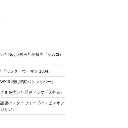
村
たNetflix独占配信映画『シカゴ7
『ワンダーウーマン 1984』
XIII 機動警察パトレイバー』
きざまを描いた歴史ドラマ『天外者』
he way!話題のスターウォーズのスピンオフ
ダロリア』