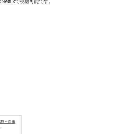
etfilxで視聴可能です。
事戦略～自由
～