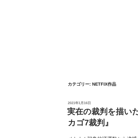
カテゴリー:
NETFIX作品
投
2021年1月16日
稿
実在の裁判を描いたN
日:
カゴ7裁判』