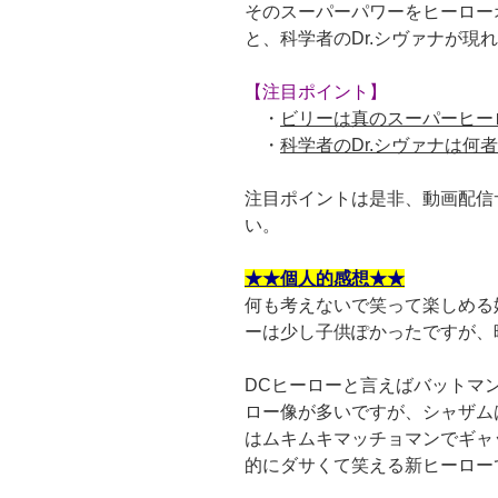
そのスーパーパワーをヒーロー
と、科学者のDr.シヴァナが現
【注目ポイント】
・
ビリーは真のスーパーヒー
・
科学者のDr.シヴァナは何
注目ポイントは是非、動画配信サ
い。
★★個人的感想★★
何も考えないで笑って楽しめる
ーは少し子供ぽかったですが、
DCヒーローと言えばバットマ
ロー像が多いですが、シャザム
はムキムキマッチョマンでギャ
的にダサくて笑える新ヒーロー