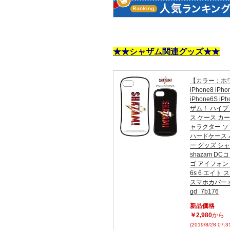
★★シャザム関連グッズ★★
【カラー：ホ
iPhone8 iPho
iPhone6S iP
ザム！ ハイブ
ス ケース カ
ャラクター 
ハードケース 
ー グッズ シ
shazam D
ゴ アイフォン ip
6s 6 エイト
スマホカバー s
gd_7b176
新品価格
￥2,980
から
(2019/8/28 07: