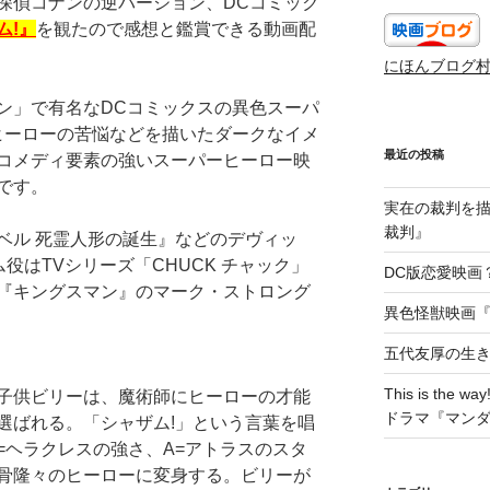
探偵コナンの逆バージョン、DCコミック
ム!』
を観たので感想と鑑賞できる動画配
にほんブログ
ン」で有名なDCコミックスの異色スーパ
ヒーローの苦悩などを描いたダークなイメ
最近の投稿
コメディ要素の強いスーパーヒーロー映
です。
実在の裁判を描い
裁判』
ベル 死霊人形の誕生』などのデヴィッ
役はTVシリーズ「CHUCK チャック」
DC版恋愛映画？
『キングスマン』のマーク・ストロング
異色怪獣映画『W
五代友厚の生
This is t
子供ビリーは、魔術師にヒーローの才能
ドラマ『マン
選ばれる。「シャザム!」という言葉を唱
=ヘラクレスの強さ、A=アトラスのスタ
骨隆々のヒーローに変身する。ビリーが