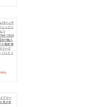
! 6インチ
ベーシックシ
! /
AM ! 2019
re 【並行輸入
CS 最新 映
ィスリーグ
ー・バットソ
31時点)
スメアリー
族) 美少女