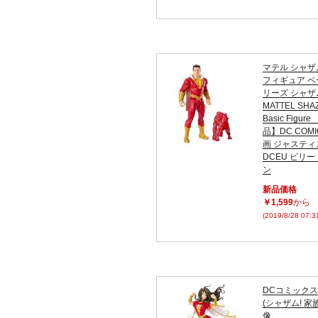
マテル シャザム
フィギュア 
リーズ シャザム 
MATTEL SHAZ
Basic Figu
品】DC COMI
画 ジャステ
DCEU ビリ
ン
新品価格
￥1,599
から
(2019/8/28 07:
DCコミック
(シャザム! 家
像。