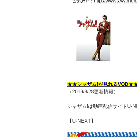
公式HP：
http://wwws.warner
★★シャザム!が見れるVOD★
（2019/8/28更新情報）
シャザム!は動画配信サイトU-
【U-NEXT】