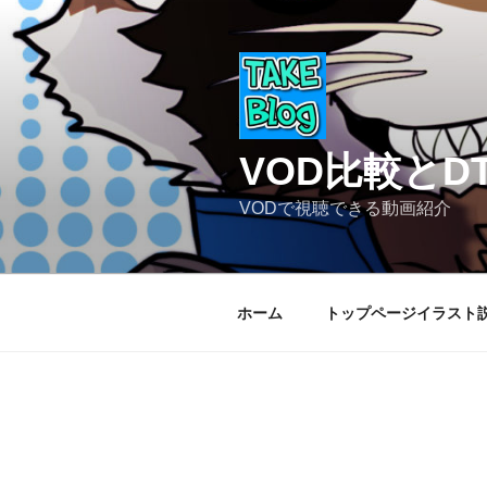
コ
ン
テ
ン
ツ
へ
VOD比較と
ス
キ
VODで視聴できる動画紹介
ッ
プ
ホーム
トップページイラスト