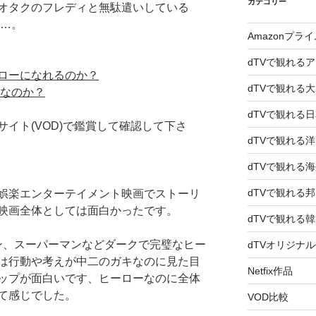
カテゴリー
オタクのフレディと無駄遣いしている
れ…。
Amazonプラ
dTVで観れる
ローになれるのか？
dTVで観れる
者なのか？
dTVで観れる
イト(VOD)で鑑賞して確認して下さ
dTVで観れる
dTVで観れる
dTVで観れる
娯楽エンターテイメント映画でストーリ
映画全体としては面白かったです。
dTVで観れる
ン、スーパーマンなどダークで完璧なヒー
dTVオリジナ
は行動や考えが中二のガキなのに見た目
Netfix作品
ップが面白いです、ヒーローなのに全体
て感じでした。
VOD比較