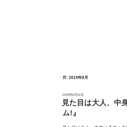
月:
2019年8月
投
2019年8月31日
稿
見た目は大人、中
日:
ム!』