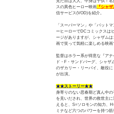
見た目は大人、中身は子供！名
スの異色ヒーロー映画
『シャザ
信サービス(VOD)を紹介。
「スーパーマン」や「バットマ
ーヒーローでDCコミックスは
ージがありますが、シャザムは
画で笑って気軽に楽しめる映画
監督はホラー系が得意な『アナ
ド・F・サンドバーグ、シャザム
のザカリー・リーバイ、敵役に
が出演。
★★ストーリー★★
身寄りのない思春期ど真ん中の
を見いだされ、世界の救世主に
えると、S=ソロモンの知力、H
ミナなど六つのパワーを持つ筋