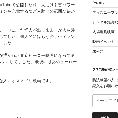
その他
uTubeで公開したり、人助けも雷パワー
ォンを充電するなど人助けの範囲が狭い
ディズニープ
レンタル鑑賞
チーフにした怪人が出て来ますが人を襲
劇場鑑賞映画
じでした、個人的にはもう少しヴィラン
映画イベント
ました。
未分類
が描かれた青春ヒーロー映画になってま
ネタにしてました、最後にはあのヒーロー
ブログ更新時にメー
購読希望の人
な人にオススメな映画です。
記入をお願い
メ
ー
ル
ア