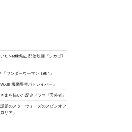
村
たNetflix独占配信映画『シカゴ7
『ワンダーウーマン 1984』
XIII 機動警察パトレイバー』
きざまを描いた歴史ドラマ『天外者』
he way!話題のスターウォーズのスピンオフ
ダロリア』