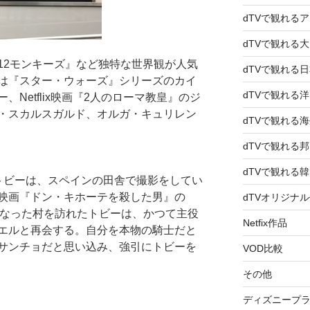
dTVで観れる
dTVで観れる
12モンキーズ』など独特な世界観が人気
dTVで観れる
は『スター・ウォーズ』シリーズのカイ
dTVで観れる
Netflix映画『2人のローマ教皇』のジ
・スカルスガルド、オルガ・キュリレン
dTVで観れる
dTVで観れる
dTVで観れる
トビーは、スペインの田舎で撮影をしてい
映画『ドン・キホーテを殺した男』の
dTVオリジナ
となった村を訪れたトビーは、かつて主役
Netfix作品
エルと再会する。自分を本物の騎士だと
サンチョだと思い込み、強引にトビーを
VOD比較
その他
ディズニープ