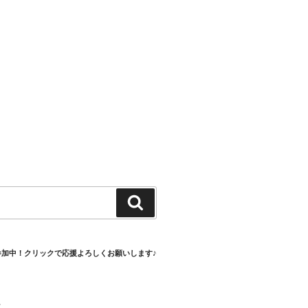
検
索
参加中！クリックで応援よろしくお願いします♪
村