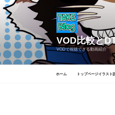
コ
ン
テ
ン
ツ
へ
VOD比較と
ス
キ
VODで視聴できる動画紹介
ッ
プ
ホーム
トップページイラスト