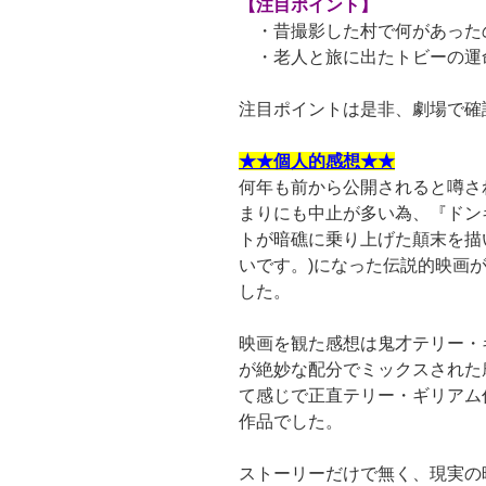
【注目ポイント】
・昔撮影した村で何があった
・老人と旅に出たトビーの運
注目ポイントは是非、劇場で確
★★個人的感想★★
何年も前から公開されると噂さ
まりにも中止が多い為、『ドン
トが暗礁に乗り上げた顛末を描
いです。)になった伝説的映画
した。
映画を観た感想は鬼才テリー・
が絶妙な配分でミックスされた
て感じで正直テリー・ギリアム
作品でした。
ストーリーだけで無く、現実の