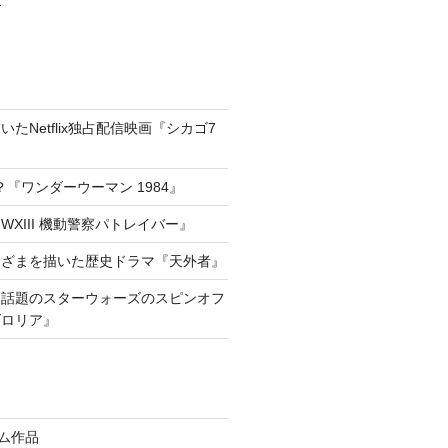
たNetflix独占配信映画『シカゴ7
『ワンダーウーマン 1984』
XIII 機動警察パトレイバー』
きざまを描いた歴史ドラマ『天外者』
he way!話題のスターウォーズのスピンオフ
ダロリア』
イム作品