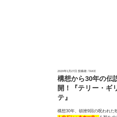
投
2020年1月27日
投稿者:
TAKE
稿
構想から30年の伝
日:
開！『テリー・ギ
テ』
構想30年、頓挫9回の呪われた