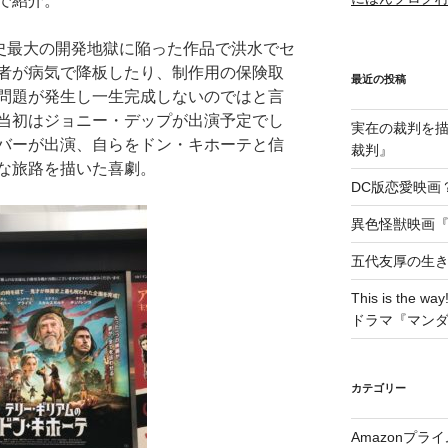
で紹介。
画史最大の開発地獄に陥った作品で洪水でセ
者が病気で降板したり、制作用の保険取
最近の投稿
問題が発生し一生完成しないのではと言
当初はジョニー・デップが出演予定でし
実在の裁判を描い
バーが出演、自らをドン・キホーテと信
裁判』
な旅路を描いた喜劇。
DC版恋愛映画？
異色怪獣映画『W
五代友厚の生
This is t
ドラマ『マン
カテゴリー
Amazonプラ