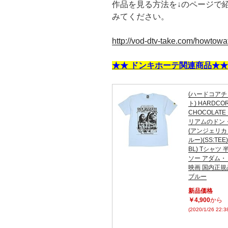
作品を見る方法を↓のページで
みてください。
http://vod-dtv-take.com/howtowa
★★ ドンキホーテ関連商品★★
(ハードコア
ト) HARDCO
CHOCOLAT
リアムのドン
(アンジェリ
ルー)(SS:TEE)
BL) Tシャツ
ソー アダム
映画 国内正規品
ブルー
新品価格
￥4,900
から
(2020/1/26 22: