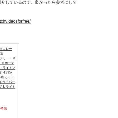
紹介しているので、良かったら参考にして
tchvideosforfree/
チョコレー
RE
E テリー・ギ
・キホーテ
カ・ライトブ
(T-1335-
 半袖 カット
・ドライバー
 L ライト
38時点)