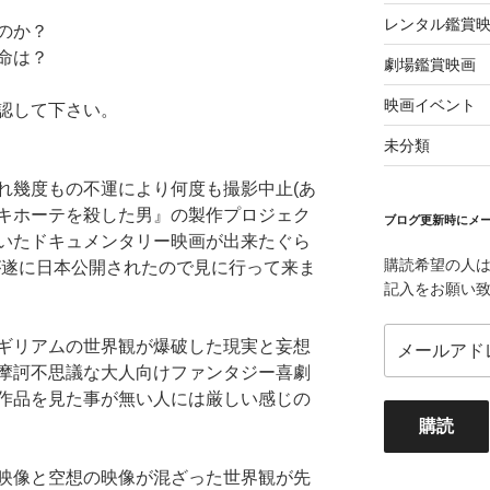
レンタル鑑賞
のか？
命は？
劇場鑑賞映画
映画イベント
認して下さい。
未分類
れ幾度もの不運により何度も撮影中止(あ
キホーテを殺した男』の製作プロジェク
ブログ更新時にメー
いたドキュメンタリー映画が出来たぐら
購読希望の人
が遂に日本公開されたので見に行って来ま
記入をお願い
メ
ギリアムの世界観が爆破した現実と妄想
ー
摩訶不思議な大人向けファンタジー喜劇
ル
作品を見た事が無い人には厳しい感じの
ア
購読
ド
レ
映像と空想の映像が混ざった世界観が先
ス