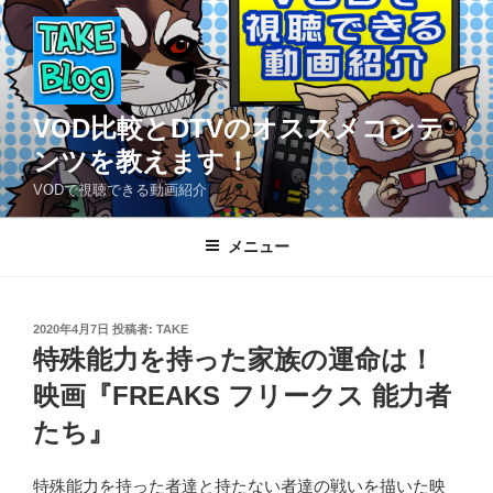
コ
ン
テ
ン
ツ
VOD比較とDTVのオススメコンテ
へ
ンツを教えます！
ス
VODで視聴できる動画紹介
キ
ッ
メニュー
プ
投
2020年4月7日
投稿者:
TAKE
稿
特殊能力を持った家族の運命は！
日:
映画『FREAKS フリークス 能力者
たち』
特殊能力を持った者達と持たない者達の戦いを描いた映