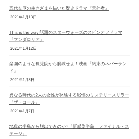
五代友厚の生きざまを描いた歴史ドラマ『天外者』
2021年1月13日
This is the way!話題のスターウォーズのスピンオフドラマ
『マンダロリア』
2021年1月12日
楽園のような孤児院から脱獄せよ！映画『約束のネバーラン
ド』
2021年1月8日
異なる時代の2人の女性が体験する戦慄のミステリースリラー
『ザ・コール』
2021年1月7日
地獄の半島から脱出できのか?『新感染半島 ファイナル・ス
テージ』