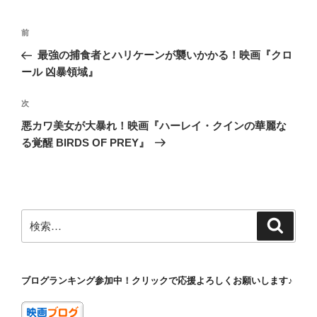
投
前
前
稿
の
最強の捕食者とハリケーンが襲いかかる！映画『クロ
ナ
投
ール 凶暴領域』
ビ
稿
ゲ
次
次
の
ー
悪カワ美女が大暴れ！映画『ハーレイ・クインの華麗な
投
シ
る覚醒 BIRDS OF PREY』
稿
ョ
ン
検
検
索
索:
ブログランキング参加中！クリックで応援よろしくお願いします♪