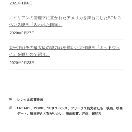
2021年1月6日
エイリアンの管理下に置かれたアメリカを舞台にしたSFサス
ペンス映画『囚われた国家』
2020年9月27日
太平洋戦争の最大級の総力戦を描いた大作映画『ミッドウェ
イ』を観たので紹介。
2020年9月23日
カ
レンタル鑑賞映画
テ
タ
FREAKS
、
MOVIE
、
SFサスペンス
、
フリークス能力者たち
、
映画
、
映画
ゴ
グ
デート
、
映画好きと繋がりたい
、
映画鑑賞
、
洋画
、
超能力
リ
ー