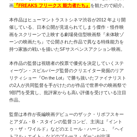
画
『FREAKS フリークス 能力者たち』
を観たので紹介。
本作品はヒューマントラストシネマ渋谷が2012 年より開
催している、日本公開が見送られてしまう傑作・怪作映
画をスクリーンで上映する劇場発信型映画祭『未体験ゾ
ーンの映画たち』で公開された作品で異なる特殊能力を
持つ家族の戦いを描いたSFサスペンスアクション映画。
本作品の監督は視聴者の投票で優劣を決定していくステ
ィーヴン・スピルバーグ監督のクリエイター発掘のリア
リティショー『On the Lot』で勝ち抜いたファイナリスト
の2人が共同監督を手がけたのが作品で世界中の映画祭で
9部門を受賞し、批評家からも高い評価を受けている注目
作品。
監督は本作が長編映画デビューのザック・リポフスキー
とアダム・B・スタインの監督コンビ、主演は『イント
ゥ・ザ・ワイルド』などのエミール・ハーシュ、『ヘイ
トフル・エイト」などのブルース・ダーンが出演。