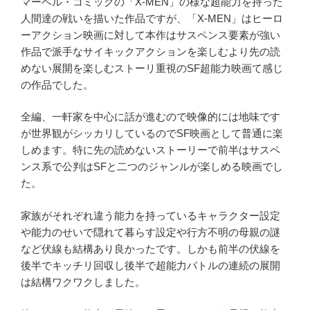
マーベル・コミックの「X-MEN」の様な超能力を持った
人間達の戦いを描いた作品ですが、「X-MEN」はヒーロ
ーアクション映画に対して本作はサスペンス要素が強い
作品で派手なサイキックアクションを楽しむより先の読
めない展開を楽しむストーリ重視のSF超能力映画て感じ
の作品でした。
全編、一軒家を中心に話が進むので映像的には地味です
が世界観がシッカリしているのでSF映画として普通に楽
しめます。特に先の読めないストーリーで前半はサスペ
ンス系で公判はSFと二つのジャンルが楽しめる映画でし
た。
家族がそれぞれ違う能力を持っているキャラクター設定
や能力のせいで隠れて暮らす設定や行方不明の母親の謎
など伏線も結構あり良かったです。しかも前半の伏線を
後半でキッチリ回収し後半で超能力バトルの連続の展開
は結構ワクワクしました。