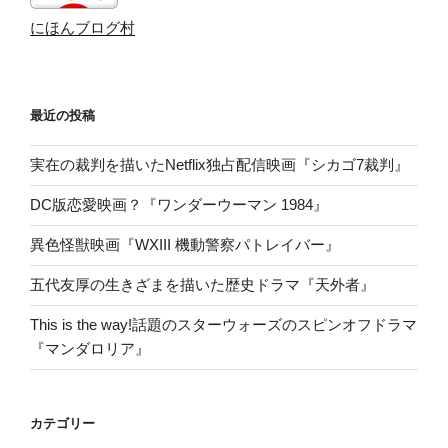
にほんブログ村
最近の投稿
実在の裁判を描いたNetflix独占配信映画『シカゴ7裁判』
DC版恋愛映画？『ワンダーウーマン 1984』
異色怪獣映画『WXIII 機動警察パトレイバー』
五代友厚の生きざまを描いた歴史ドラマ『天外者』
This is the way!話題のスターウォーズのスピンオフドラマ
『マンダロリア』
カテゴリー