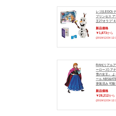
レゴ(LEGO)
プリンセス 
王2?オラフ” 4
新品価格
￥1,873
から
(2019/12/24 12
RAH(リアル
ーローズ) ア
雪の女王』 より
ール ABS&AT
塗装済み 可
新品価格
￥28,212
から
(2019/12/24 12