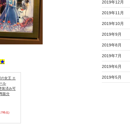
2019年12月
2019年11月
2019年10月
2019年9月
2019年8月
2019年7月
★★
2019年6月
2019年5月
と雪の女王 エ
ール
 塗装済み可
再販分
:17時点)