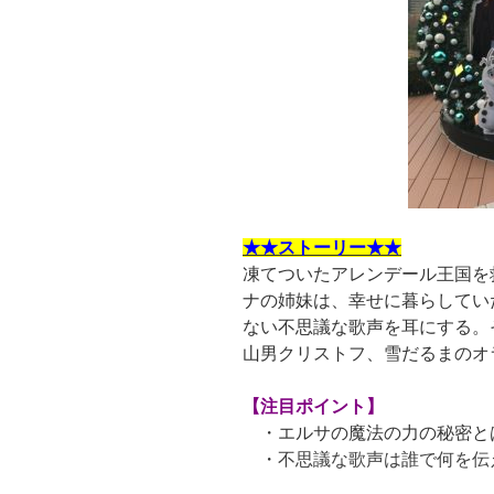
★★ストーリー★★
凍てついたアレンデール王国を
ナの姉妹は、幸せに暮らしてい
ない不思議な歌声を耳にする。
山男クリストフ、雪だるまのオ
【注目ポイント】
・エルサの魔法の力の秘密と
・
不思議な歌声は誰で何を伝