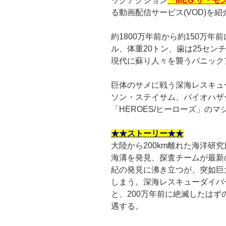
ックアクション
『MEG ザ・モ
る動画配信サービス(VOD)を紹
約1800万年前から約150万年
ル、体重20トン、歯は25セン
現代に蘇り人々を襲うパニック
巨体のサメに戦う深海レスキュ
ソン・ステイサム、バイオハザ
「HEROES/ヒーローズ」の
★★ストーリー★★
大陸から200km離れた海洋研
海溝を発見、探査チームが最新
紀の発見に沸き立つが、突如巨
しまう。深海レスキューダイバ
と、200万年前に絶滅したはず
遇する。