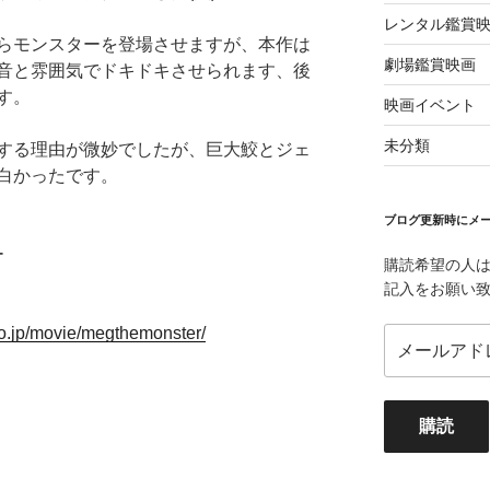
レンタル鑑賞
らモンスターを登場させますが、本作は
劇場鑑賞映画
音と雰囲気でドキドキさせられます、後
す。
映画イベント
未分類
する理由が微妙でしたが、巨大鮫とジェ
白かったです。
ブログ更新時にメー
ー
購読希望の人
記入をお願い
co.jp/movie/megthemonster/
メ
ー
ル
ア
購読
ド
レ
ス