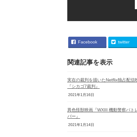
Facebook
twitter
関連記事を表示
実在の裁判を描いたNetflix独占配信
『シカゴ7裁判』
2021年1月16日
異色怪獣映画『WXIII 機動警察パト
バー』
2021年1月14日