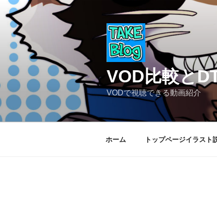
コ
ン
テ
ン
ツ
へ
VOD比較と
ス
キ
VODで視聴できる動画紹介
ッ
プ
ホーム
トップページイラスト