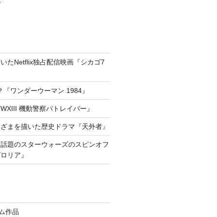
たNetflix独占配信映画『シカゴ7
『ワンダーウーマン 1984』
XIII 機動警察パトレイバー』
きざまを描いた歴史ドラマ『天外者』
he way!話題のスターウォーズのスピンオフ
ダロリア』
イム作品