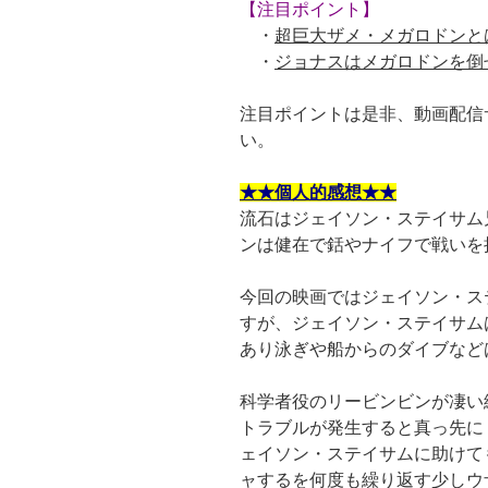
【注目ポイント】
・
超巨大ザメ・メガロドンと
・
ジョナスはメガロドンを倒
注目ポイントは是非、動画配信サ
い。
★★個人的感想★★
流石はジェイソン・ステイサム
ンは健在で銛やナイフで戦いを
今回の映画ではジェイソン・ス
すが、ジェイソン・ステイサム
あり泳ぎや船からのダイブなど
科学者役のリービンビンが凄い
トラブルが発生すると真っ先に
ェイソン・ステイサムに助けて
ャするを何度も繰り返す少しウ