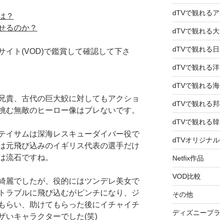
dTVで観れる
は？
せるのか？
dTVで観れる
dTVで観れる
イト(VOD)で鑑賞して確認して下さ
dTVで観れる
dTVで観れる
兄貴、古代の巨大鮫に対してもアクショ
dTVで観れる
挑む無敵のヒーロー像はブレないです。
dTVで観れる
テイサムは深海レスキューダイバー役で
dTVオリジナ
は元飛び込みのイギリス代表の選手だけ
は流石ですね。
Netfix作品
VOD比較
綺麗でしたが、役的にはツンデレ美女で
トラブルに飛び込むがピンチになり、ジ
その他
もらい、助けてもらった後にイチャイチ
ディズニープ
ザいキャラクターでした(笑)