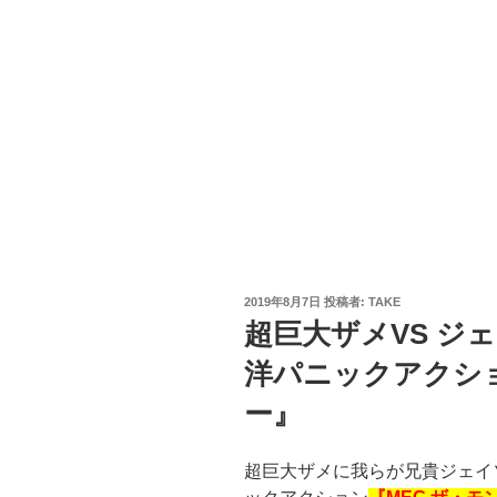
投
2019年8月7日
投稿者:
TAKE
稿
超巨大ザメVS ジ
日:
洋パニックアクショ
ー』
超巨大ザメに我らが兄貴ジェイ