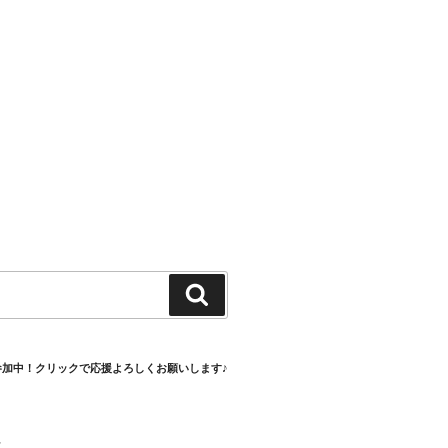
検
索
参加中！クリックで応援よろしくお願いします♪
村