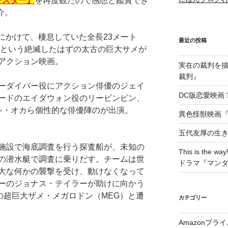
ンスター』
を再度観たので感想と鑑賞でき
介。
前にかけて、棲息していた全長23メート
最近の投稿
チという絶滅したはずの太古の巨大サメが
アクション映画。
実在の裁判を描い
裁判』
ーダイバー役にアクション俳優のジェイ
DC版恋愛映画？
ードのエイダウォン役のリービンビン、
マシ・オカら個性的な俳優陣のが出演。
異色怪獣映画『W
五代友厚の生
究施設で海底調査を行う探査船が、未知の
This is t
の潜水艇で調査に乗りだす。チームは世
ドラマ『マン
大な何かの襲撃を受け、動けなくなって
ーのジョナス・テイラーが助けに向かう
の超巨大ザメ・メガロドン（MEG）と遭
カテゴリー
Amazonプラ