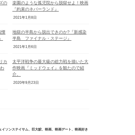
ーズの
楽園のような孤児院から脱獄せよ！映画
『約束のネバーランド』
2021年1月8日
戦慄
地獄の半島から脱出できのか?『新感染
』
半島 ファイナル・ステージ』
2021年1月6日
リカ
太平洋戦争の最大級の総力戦を描いた大
囚わ
作映画『ミッドウェイ』を観たので紹
介。
2020年9月23日
ェイソンステイサム
、
巨大鮫
、
映画
、
映画デート
、
映画好き