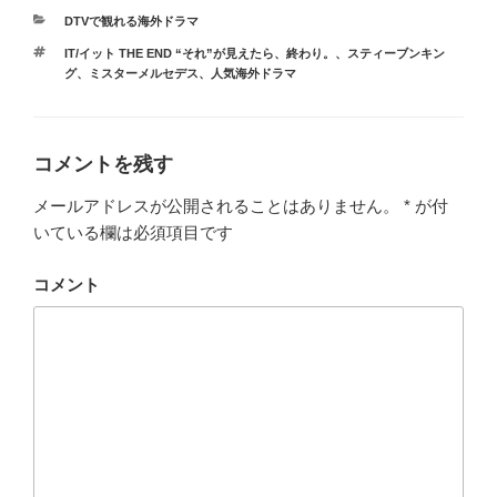
カ
DTVで観れる海外ドラマ
テ
タ
IT/イット THE END “それ”が見えたら、終わり。
、
スティーブンキン
ゴ
グ
グ
、
ミスターメルセデス
、
人気海外ドラマ
リ
ー
コメントを残す
メールアドレスが公開されることはありません。
*
が付
いている欄は必須項目です
コメント