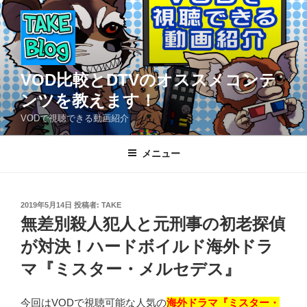
コ
ン
テ
ン
ツ
VOD比較とDTVのオススメコンテ
へ
ンツを教えます！
ス
VODで視聴できる動画紹介
キ
ッ
メニュー
プ
投
2019年5月14日
投稿者:
TAKE
稿
無差別殺人犯人と元刑事の初老探偵
日:
が対決！ハードボイルド海外ドラ
マ『ミスター・メルセデス』
今回はVODで視聴可能な人気の
海外ドラマ『ミスター・