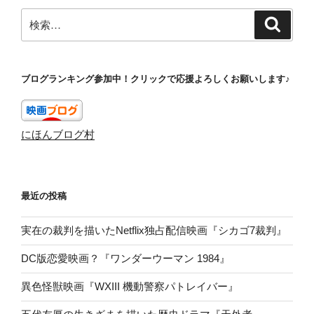
検
検
索
索:
ブログランキング参加中！クリックで応援よろしくお願いします♪
にほんブログ村
最近の投稿
実在の裁判を描いたNetflix独占配信映画『シカゴ7裁判』
DC版恋愛映画？『ワンダーウーマン 1984』
異色怪獣映画『WXIII 機動警察パトレイバー』