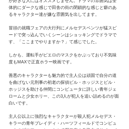
が好きな人にはオススメしません。ドラマの雰囲気は全
体的にダークな感じで田舎の街の閉鎖的な感じと癖のあ
るキャラクター達が嫌な雰囲気を出してます。
冒頭の就職フェアの大行列にメルセデスベンツが猛スピ
ードで突っ込んでいくシーンはショッキングでドラマで
す、「ここまでやりますか？」て感じでした。
しかも、運転手がピエロのマスクをかぶっており不気味
度もMAXで正直ホラー映画です。
善悪のキャラクターも魅力的で主人公は頑固で自分の道
を曲げない元刑事の初老の探偵ビル・ホッジスとビル・
ホッジスを助ける仲間にコンピュータに詳しい青年ジェ
ロームと少女ホリー、この3人が犯人を追い詰めるのが面
白いです。
主人公以上に強烈なキャラクターが殺人犯メルセデス・
キラーの青年ブレイディ・ハーツフィールドでコンピュ