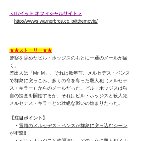
＜IT/イット オフィシャルサイト＞
http://wwws.warnerbros.co.jp/itthemovie/
★★ストーリー★★
警察を辞めたビル・ホッジスのもとに一通のメールが届
く。
差出人は「Mr. M」。それは数年前、メルセデス・ベンス
で群衆に突っこみ、多くの命を奪った殺人犯（メルセデ
ス・キラー）からのメールだった。ビル・ホッジスは独
自の捜査を開始するが、それはビル・ホッジスと殺人犯
メルセデス・キラーとの壮絶な戦いの始まりだった。
【注目ポイント】
・
冒頭のメルセデス・ベンスが群衆に突っ込むシーン
が衝撃!!
・
ビル・ホッジスと仲間達は、どのように殺人犯メル