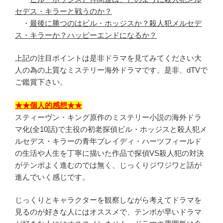
セデス・キラーと戦うのか？
・
最後に勝つのはビル・ホッジスか？殺人犯メルセデ
ス・キラーか？ハッピーエンドになるか？
上記の注目ポイントは是非ドラマを見てみてください大
人の為の上質なミステリー海外ドラマです。是非、dTVで
ご鑑賞下さい。
★★個人的感想★★
スティーヴン・キング原作のミステリー小説の海外ドラ
マ化(全10話)で主役の初老探偵ビル・ホッジスと殺人犯メ
ルセデス・キラーの青年ブレイディ・ハーツフィールド
の生活や人生を丁寧に描いた作品で探偵VS殺人犯の対決
がテンポよく進むのでは無く、じっくりジワジワと話が
進んでいく感じです。
じっくりとキャラクターを観察しながら考えてドラマを
見るのが好きな人にはオススメで、テンポが早いドラマ