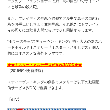
ータのプロフェッショナルで厨二病の自己中でサイコパ
スと最強の殺人犯。
また、ブレイディの母親も強烈でアル中で息子の自慰行
為をお手伝いしちょう変態母親、それ以外にもブレイデ
ィの周りには駄目人間だらけで少し同情すらします。
“ホラーの帝王”スティーヴン・キングが描く大人の為のハ
ードボイルドミステリー『ミスター・メルセデス』個人
的にはオススメな海外ドラマです。
★★ミスター・メルセデスが見れるVOD★★
（2019/5/14更新情報）
スティーヴン・キングの傑作ミステリーは以下の動画配
信サービス(VOD)で鑑賞できます。
【dTV】