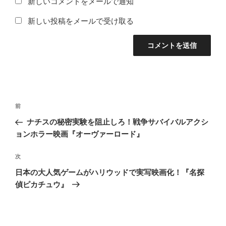
新しいコメントをメールで通知
新しい投稿をメールで受け取る
投
前
前
稿
の
ナチスの秘密実験を阻止しろ！戦争サバイバルアクシ
ナ
投
ョンホラー映画『オーヴァーロード』
ビ
稿
ゲ
次
次
の
ー
日本の大人気ゲームがハリウッドで実写映画化！『名探
投
シ
偵ピカチュウ』
稿
ョ
ン