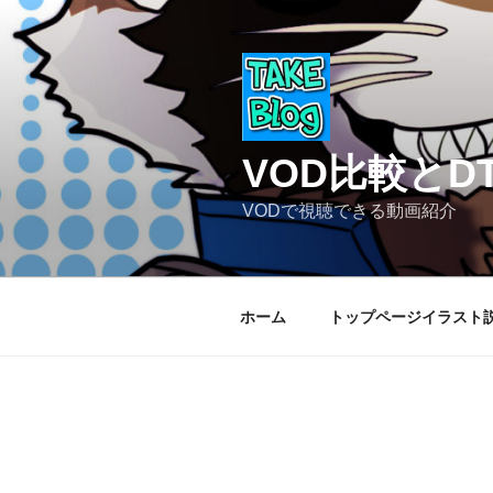
コ
ン
テ
ン
ツ
へ
VOD比較と
ス
キ
VODで視聴できる動画紹介
ッ
プ
ホーム
トップページイラスト