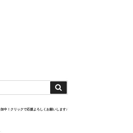
検
索
参加中！クリックで応援よろしくお願いします♪
村