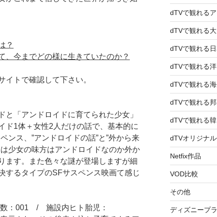
dTVで観れる
dTVで観れる
は？
dTVで観れる
て、今までどの様に生きていたのか？
dTVで観れる
サイトで確認して下さい。
dTVで観れる
dTVで観れる
ドと「アンドロイドに育てられた少女」
dTVで観れる
イド1体＋女性2人だけの話で、基本的に
ペンス、”アンドロイドの話”と”外から来
dTVオリジナ
側は少女の味方はアンドロイドなのか外か
Netfix作品
ります。また色々な謎が登場しますが細
決するタイプのSFサスペンス映画て感じ
VOD比較
その他
数：001 / 施設内ヒト胎児：
ディズニープ