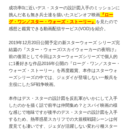
成功率0に近いデス・スターの設計図入手のミッションに
挑んだ名も無き兵士達を描いたスピンオフ映画
『ロー
グ・ワン／スター・ウォーズ・ストーリー』
を見たので
感想と鑑賞できる動画配信サービス(VOD)を紹介。
2019年12月20日公開予定の新スターウォーズ シリーズ完
結篇の『スター・ウォーズ/スカイウォーカーの夜明け』
前の復習として今回はスターウォーズシリーズで個人的
に1番好きな作品2016年公開の『ローグ・ワン／スター・
ウォーズ・ストーリー』を再度鑑賞、本作はスターウォ
ーズシリーズの中では、ジェダイが登場しない一般兵を
主役にしたSF戦争映画。
本作はデス・スターの設計図を反乱軍がいかにして入手
したのかを描く話で前半は仲間集め？とスパイ映画の様
な感じで地味ですが後半のデス・スターの設計図を入手
するため、熱帯惑星スカリフでの大規模戦闘シーンは何
度見ても凄いです、ジェダが活躍しない変わり種スター