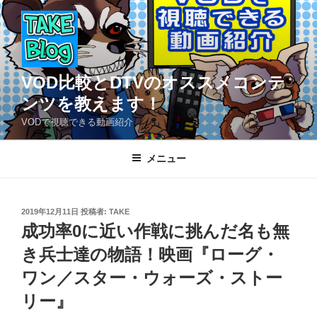
コ
ン
テ
ン
ツ
VOD比較とDTVのオススメコンテ
へ
ンツを教えます！
ス
VODで視聴できる動画紹介
キ
ッ
メニュー
プ
投
2019年12月11日
投稿者:
TAKE
稿
成功率0に近い作戦に挑んだ名も無
日:
き兵士達の物語！映画『ローグ・
ワン／スター・ウォーズ・ストー
リー』