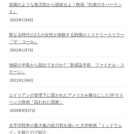
楽園のような孤児院から脱獄せよ！映画『約束のネバーラン
ド』
2021年1月8日
異なる時代の2人の女性が体験する戦慄のミステリースリラー
『ザ・コール』
2021年1月7日
地獄の半島から脱出できのか?『新感染半島 ファイナル・ス
テージ』
2021年1月6日
エイリアンの管理下に置かれたアメリカを舞台にしたSFサス
ペンス映画『囚われた国家』
2020年9月27日
太平洋戦争の最大級の総力戦を描いた大作映画『ミッドウェ
イ』を観たので紹介。