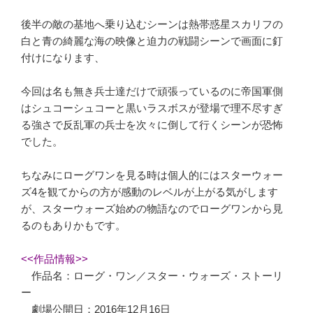
後半の敵の基地へ乗り込むシーンは熱帯惑星スカリフの
白と青の綺麗な海の映像と迫力の戦闘シーンで画面に釘
付けになります、
今回は名も無き兵士達だけで頑張っているのに帝国軍側
はシュコーシュコーと黒いラスボスが登場で理不尽すぎ
る強さで反乱軍の兵士を次々に倒して行くシーンが恐怖
でした。
ちなみにローグワンを見る時は個人的にはスターウォー
ズ4を観てからの方が感動のレベルが上がる気がします
が、スターウォーズ始めの物語なのでローグワンから見
るのもありかもです。
<<作品情報>>
作品名：ローグ・ワン／スター・ウォーズ・ストーリ
ー
劇場公開日：2016年12月16日