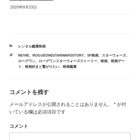
2020年9月23日
カ
レンタル鑑賞映画
テ
タ
MOVIE
、
ROGUEONESTARWARSSTORY
、
SF映画
、
スターウォーズ
、
ゴ
グ
ローグワン
、
ローグワンスターウォーズストーリー
、
映画
、
映画デー
リ
ト
、
映画好きと繋がりたい
、
映画鑑賞
ー
コメントを残す
メールアドレスが公開されることはありません。
*
が付
いている欄は必須項目です
コメント