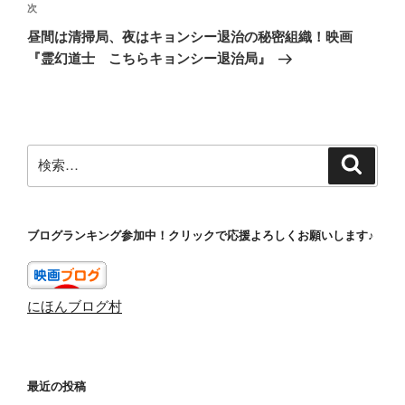
ゲ
次
次
の
ー
昼間は清掃局、夜はキョンシー退治の秘密組織！映画
投
シ
『霊幻道士 こちらキョンシー退治局』
稿
ョ
ン
検
検
索
索:
ブログランキング参加中！クリックで応援よろしくお願いします♪
にほんブログ村
最近の投稿