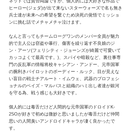
ネットでは賛否両論ですが、個人的には大好きな作品で
ヒーロー(ジェダ)が出て来ないスターウォーズで名も無き
兵士達が未来への希望を繋ぐため決死の覚悟でミッショ
ンに挑む話でメチャメチャ泣けます。
なんと言ってもチームローグワンのメンバー全員が魅力
的で主人公は窃盗や暴行、傷害を繰り返す不良娘のジ
ン・アーソ(フェリシティ・ジョーンズが綺麗で可愛いて
カッコよくて最高です。)、スパイや暗殺など、裏仕事専
門の反乱軍の情報将校キャシアン・アンドー、元帝国軍
の腕利きパイロットのボーディー・ルック、目が見えな
い盲目の戦士チアルート・イムウェ、武器のプロフェシ
ョナルのベイズ・マルバスと組織のハミ出し者達が銀河
を守る為、戦う感じも大好きです。
個人的には毒舌だけど人間的な元帝国軍のドロイドK-
2SOが好きで初めは微妙と思いましたが毒舌だけど仲間
思いの人間臭いアンドロイドキャラが凄く良かったで
す。