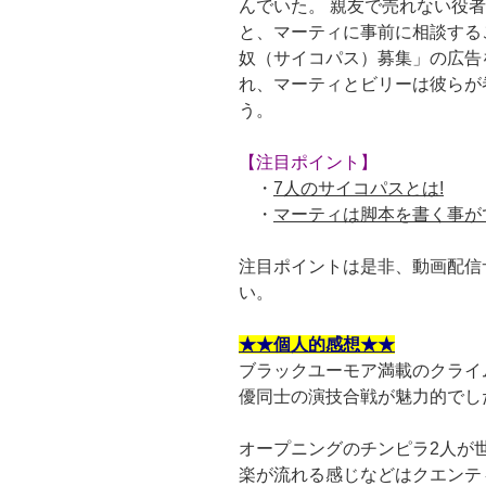
んでいた。 親友で売れない役
と、マーティに事前に相談する
奴（サイコパス）募集」の広告
れ、マーティとビリーは彼らが
う。
【注目ポイント】
・
7人のサイコパスとは!
・
マーティは脚本を書く事が
注目ポイントは是非、動画配信サ
い。
★★個人的感想★★
ブラックユーモア満載のクライ
優同士の演技合戦が魅力的でし
オープニングのチンピラ2人が
楽が流れる感じなどはクエンテ