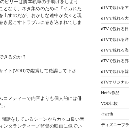
者のビリーは脚本執筆の手助けをしよう
dTVで観れる
ことなく、ネタ集めのために「イカれた
を出すのだが、おかしな連中が次々と現
dTVで観れる
巻き起こすトラブルに巻き込まれてしま
dTVで観れる
dTVで観れる
dTVで観れる
できるのか？
dTVで観れる
イト(VOD)で鑑賞して確認して下さ
dTVで観れる
dTVオリジナ
Netfix作品
ムコメディーで内容よりも個人的には俳
VOD比較
た。
その他
世間話をしているシーンからカッコ良い音
ディズニープ
ィンタランティーノ監督の映画に似てい