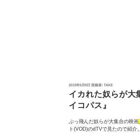
投
2019年6月8日
投稿者:
TAKE
稿
イカれた奴らが大
日:
イコパス』
ぶっ飛んだ奴らが大集合の映画
ト(VOD)のdTVで見たので紹介