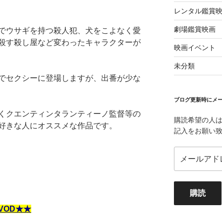
レンタル鑑賞
劇場鑑賞映画
でウサギを持つ殺人犯、犬をこよなく愛
殺す殺し屋など変わったキャラクターが
映画イベント
未分類
でセクシーに登場しますが、出番が少な
ブログ更新時にメー
くクエンティンタランティーノ監督等の
購読希望の人
好きな人にオススメな作品です。
記入をお願い
メ
ー
ル
ア
購読
ド
レ
VOD★★
ス