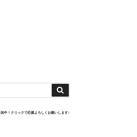
検
索
参加中！クリックで応援よろしくお願いします♪
村