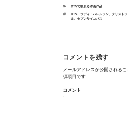
カ
DTVで観れる洋画作品
テ
タ
DTV
、
ウディ・ハレルソン
、
クリストフ
ゴ
グ
ル
、
セブンサイコパス
リ
ー
コメントを残す
メールアドレスが公開されるこ
須項目です
コメント