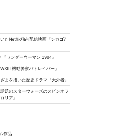
たNetflix独占配信映画『シカゴ7
『ワンダーウーマン 1984』
XIII 機動警察パトレイバー』
きざまを描いた歴史ドラマ『天外者』
he way!話題のスターウォーズのスピンオフ
ダロリア』
イム作品