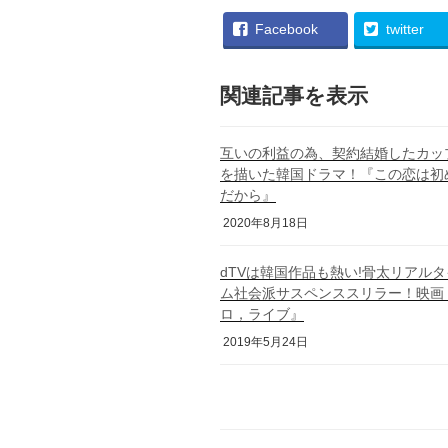
Facebook
twitter
関連記事を表示
互いの利益の為、契約結婚したカッ
を描いた韓国ドラマ！『この恋は初
だから』
2020年8月18日
dTVは韓国作品も熱い!骨太リアルタ
ム社会派サスペンススリラー！映画
ロ，ライブ』
2019年5月24日