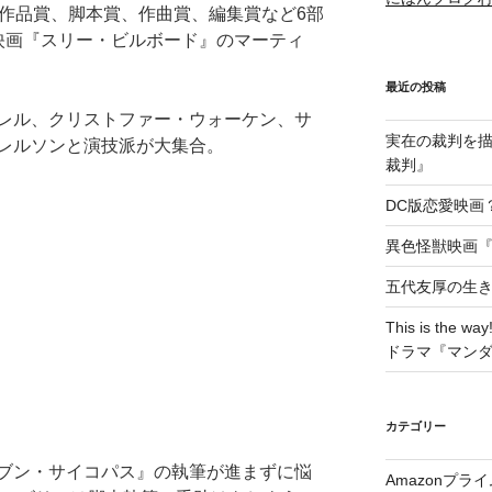
は作品賞、脚本賞、作曲賞、編集賞など6部
映画『スリー・ビルボード』のマーティ
最近の投稿
レル、クリストファー・ウォーケン、サ
実在の裁判を描い
レルソンと演技派が大集合。
裁判』
DC版恋愛映画？
異色怪獣映画『W
五代友厚の生
This is t
ドラマ『マン
カテゴリー
ブン・サイコパス』の執筆が進まずに悩
Amazonプラ