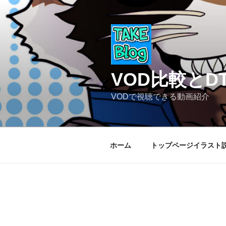
コ
ン
テ
ン
ツ
へ
VOD比較と
ス
キ
VODで視聴できる動画紹介
ッ
プ
ホーム
トップページイラスト