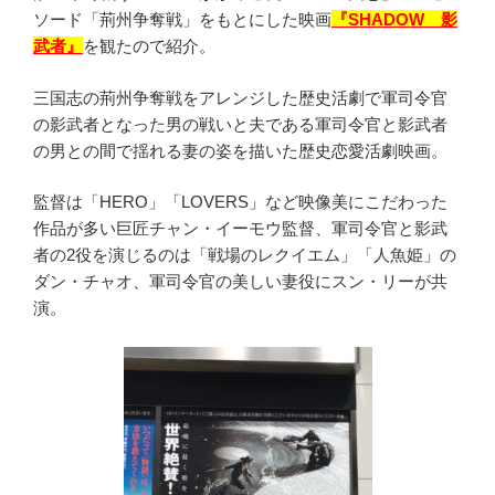
ソード「荊州争奪戦」をもとにした映画
『SHADOW 影
武者』
を観たので紹介。
三国志の荊州争奪戦をアレンジした歴史活劇で軍司令官
の影武者となった男の戦いと夫である軍司令官と影武者
の男との間で揺れる妻の姿を描いた歴史恋愛活劇映画。
監督は「HERO」「LOVERS」など映像美にこだわった
作品が多い巨匠チャン・イーモウ監督、軍司令官と影武
者の2役を演じるのは「戦場のレクイエム」「人魚姫」の
ダン・チャオ、軍司令官の美しい妻役にスン・リーが共
演。