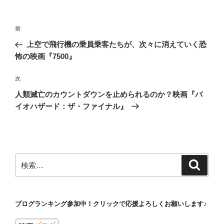
投
前
前
稿
の
上空で飛行機の乗員乗客たちが、次々に消えていく恐
ナ
投
怖の映画『7500』
ビ
稿
ゲ
次
次
の
ー
人類滅亡のカウントダウンを止められるのか？映画『バ
投
シ
イオハザード：ザ・ファイナル』
稿
ョ
ン
検
検
索
索:
ブログランキング参加中！クリックで応援よろしくお願いします♪