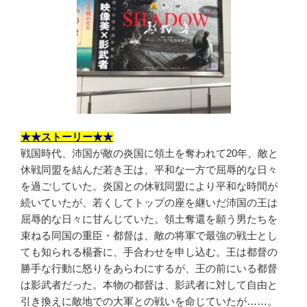
★★ストーリー★★
戦国時代、沛国が敵の炎国に領土を奪われて20年、敵と
休戦同盟を結んだ若き王は、平和な一方で屈辱的な日々
を過ごしていた。炎国との休戦同盟により平和な時間が
続いていたが、若くしてトップの座を継いだ沛国の王は
屈辱的な日々に甘んじていた。領土奪還を願う男たちを
束ねる同国の重臣・都督は、敵の将軍で最強の戦士とし
ても知られる楊蒼に、手合わせを申し込む。王は都督の
勝手な行動に怒りをあらわにするが、王の前にいる都督
は影武者だった。本物の都督は、影武者に対して自由と
引き換えに敵地での大軍との戦いを命じていたが……。