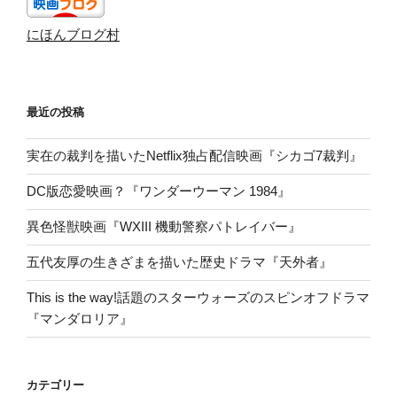
にほんブログ村
最近の投稿
実在の裁判を描いたNetflix独占配信映画『シカゴ7裁判』
DC版恋愛映画？『ワンダーウーマン 1984』
異色怪獣映画『WXIII 機動警察パトレイバー』
五代友厚の生きざまを描いた歴史ドラマ『天外者』
This is the way!話題のスターウォーズのスピンオフドラマ
『マンダロリア』
カテゴリー