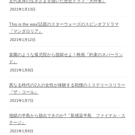
五代友厚の生きざまを描いた歴史ドラマ『天外者』
2021年1月13日
This is the way!話題のスターウォーズのスピンオフドラマ
『マンダロリア』
2021年1月12日
楽園のような孤児院から脱獄せよ！映画『約束のネバーラン
ド』
2021年1月8日
異なる時代の2人の女性が体験する戦慄のミステリースリラー
『ザ・コール』
2021年1月7日
地獄の半島から脱出できのか?『新感染半島 ファイナル・ス
テージ』
2021年1月6日