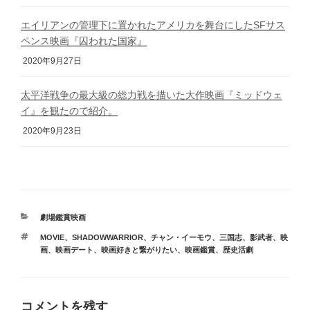
エイリアンの管理下に置かれたアメリカを舞台にしたSFサス
ペンス映画『囚われた国家』
2020年9月27日
太平洋戦争の最大級の総力戦を描いた大作映画『ミッドウェ
イ』を観たので紹介。
2020年9月23日
カ
劇場鑑賞映画
テ
タ
MOVIE
、
SHADOWWARRIOR
、
チャン・イーモウ
、
三国志
、
影武者
、
映
ゴ
グ
画
、
映画デート
、
映画好きと繋がりたい
、
映画鑑賞
、
歴史活劇
リ
ー
コメントを残す