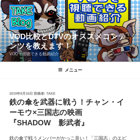
コ
ン
テ
ン
ツ
VOD比較とDTVのオススメコンテ
へ
ンツを教えます！
ス
VODで視聴できる動画紹介
キ
ッ
メニュー
プ
投
2019年9月16日
投稿者:
TAKE
稿
鉄の傘を武器に戦う！チャン・イ
日:
ーモウ×三国志の映画
『SHADOW 影武者』
鉄の傘で戦うメンバーがかっこ良い！「三国志」のエピ