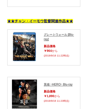
★★チャン・イーモウ監督関連作品★★
グレートウォール [Blu-
ray]
新品価格
￥964
から
(2019/9/16 11:22時点)
英雄 ~HERO~ Blu-ray
新品価格
￥1,890
から
(2019/9/16 11:23時点)