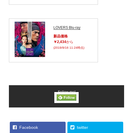
LOVERS Blu-ray
新品価格
￥2,434
から
(2019/9/16 11:24時点)
Follow me!
Facebook
twitter