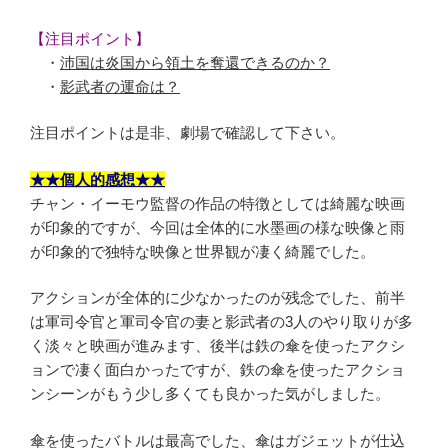
【注目ポイント】
・
沛国は炎国から領土を奪還できるのか？
・
影武者の運命は？
注目ポイントは是非、劇場で確認して下さい。
★★個人的感想★★
チャン・イーモウ監督の作品の特徴としては綺麗な映画
が印象的ですが、今回は全体的に水墨画の様な映像と雨
が印象的で独特な映像と世界観が凄く綺麗でした。
アクションが全体的に少なかったのが残念でした、前半
は軍司令官と軍司令官の妻と影武者の3人のやり取りが多
く淡々と映画が進みます、後半は鉄の傘を使ったアクシ
ョンで凄く面白かったですが、鉄の傘を使ったアクショ
ンシーンがもう少し多くても良かった気がしました。
傘を使ったバトルは最高でした、傘はガジェットが仕込