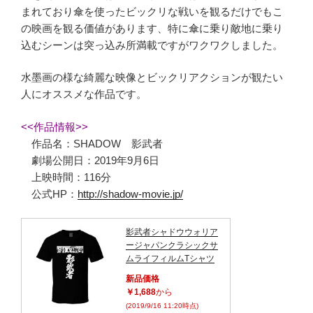
まれており傘を使ったビックリな戦いを観るだけでもこ
の映画を観る価値があります、特に傘に乗り敵地に乗り
込むシーンは突っ込み所満載ですがワクワクしました。
水墨画の様な綺麗な映像とビックリアクションが観たい
人にオススメな作品です。
<<作品情報>>
作品名：SHADOW 影武者
劇場公開日：2019年9月6日
上映時間：116分
公式HP：
http://shadow-movie.jp/
影武者シャドウウォリア
ージャパンクラシックサ
ムライフィルムTシャツ
新品価格
￥1,688
から
(2019/9/16 11:20時点)