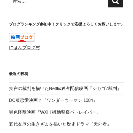
索
索:
ブログランキング参加中！クリックで応援よろしくお願いします♪
にほんブログ村
最近の投稿
実在の裁判を描いたNetflix独占配信映画『シカゴ7裁判』
DC版恋愛映画？『ワンダーウーマン 1984』
異色怪獣映画『WXIII 機動警察パトレイバー』
五代友厚の生きざまを描いた歴史ドラマ『天外者』