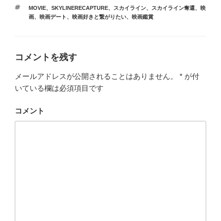
テ
タ
MOVIE
、
SKYLINERECAPTURE
、
スカイライン
、
スカイライン奪還
、
映
ゴ
グ
画
、
映画デート
、
映画好きと繋がりたい
、
映画鑑賞
リ
ー
コメントを残す
メールアドレスが公開されることはありません。
*
が付
いている欄は必須項目です
コメント