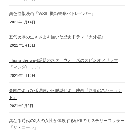
異色怪獣映画『WXIII 機動警察パトレイバー』
2021年1月14日
五代友厚の生きざまを描いた歴史ドラマ『天外者』
2021年1月13日
This is the way!話題のスターウォーズのスピンオフドラマ
『マンダロリア』
2021年1月12日
楽園のような孤児院から脱獄せよ！映画『約束のネバーラン
ド』
2021年1月8日
異なる時代の2人の女性が体験する戦慄のミステリースリラー
『ザ・コール』