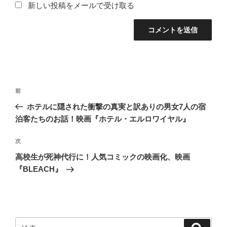
新しい投稿をメールで受け取る
投
前
前
稿
の
ホテルに隠された衝撃の真実と訳ありの男女7人の宿
ナ
投
泊客たちのお話！映画『ホテル・エルロワイヤル』
ビ
稿
ゲ
次
次
の
ー
高校生が死神代行に！人気コミックの映画化、映画
投
シ
『BLEACH』
稿
ョ
ン
検
検