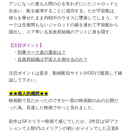
アンになった後も人間の心を失わずにいたジャロッドと
出会い、船を破壊することに成功する。だが宇宙船は、
彼らを乗せたまま内戦中のラオスに墜落してしまう。マ
ークは生後間もないジャロッドの娘を連れて宇宙船から
脱出し、スア率いる反政府組織のアジトに身を隠す。
【注目ポイント】
・
刑事マーク達の運命は？
・
反政府組織は宇宙人を倒せるのか？
注目ポイントは是非、動画配信サイト(VOD)で鑑賞して確
認して下さい。
★★個人的感想★★
映画館で見たかったのですが一部の映画館のみの公開だ
った為、見逃した映画でやっと見れました。
前作はSFスリラー映画て感じでしたが、2作目はSFアク
ションて人類VSエイリアンの戦いがメインでした正直B