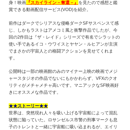
身！映画
『スカイライン－奪還－』
を見たので感想と鑑
賞できる動画配信サービス(VOD)を紹介。
前作はダークでシリアスな侵略ダークSFサスペンスて感
じ、しかもラストはアメコミ風と衝撃作品でしたが、今
回の2作目は『ザ・レイド』シリーズで有名でシラットの
使い手であるイコ・ウワイスとヤヤン・ルヒアンが主演
でまさかの宇宙人との格闘アクションを見せてくれま
す。
公開時は一部の映画館のみのマイナー上映の映画でメジ
ャースタジオの作品でないにもかかわらず、VFXのクオ
リティがメチャメチャ高いです。マニアックなSF映画好
きにオススメな作品です。
★★ストーリー★★
世界は、突然現れ人々を吸い上げる宇宙船によって混乱
状態に陥っていた。ロサンゼルス市警の刑事マークも息
子のトレントと一緒に宇宙船に吸い込まれるが、エイリ