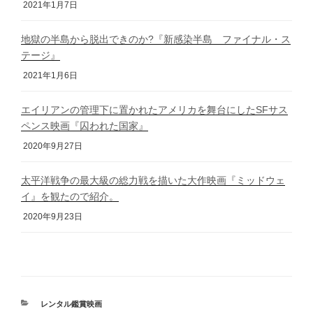
2021年1月7日
地獄の半島から脱出できのか?『新感染半島 ファイナル・ス
テージ』
2021年1月6日
エイリアンの管理下に置かれたアメリカを舞台にしたSFサス
ペンス映画『囚われた国家』
2020年9月27日
太平洋戦争の最大級の総力戦を描いた大作映画『ミッドウェ
イ』を観たので紹介。
2020年9月23日
カ
レンタル鑑賞映画