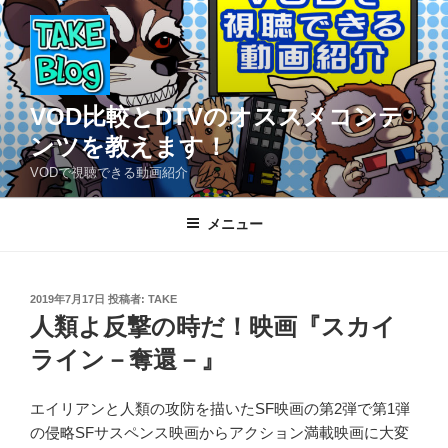
コ
ン
テ
ン
ツ
VOD比較とDTVのオススメコンテ
へ
ンツを教えます！
ス
VODで視聴できる動画紹介
キ
ッ
メニュー
プ
投
2019年7月17日
投稿者:
TAKE
稿
人類よ反撃の時だ！映画『スカイ
日:
ライン－奪還－』
エイリアンと人類の攻防を描いたSF映画の第2弾で第1弾
の侵略SFサスペンス映画からアクション満載映画に大変