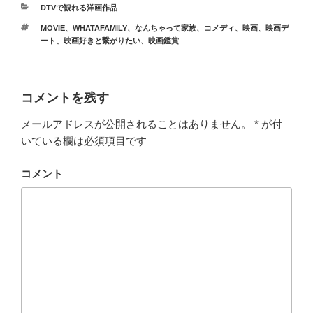
カ
DTVで観れる洋画作品
テ
タ
MOVIE
、
WHATAFAMILY
、
なんちゃって家族
、
コメディ
、
映画
、
映画デ
ゴ
グ
ート
、
映画好きと繋がりたい
、
映画鑑賞
リ
ー
コメントを残す
メールアドレスが公開されることはありません。
*
が付
いている欄は必須項目です
コメント