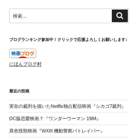
検
検
索
索:
ブログランキング参加中！クリックで応援よろしくお願いします♪
にほんブログ村
最近の投稿
実在の裁判を描いたNetflix独占配信映画『シカゴ7裁判』
DC版恋愛映画？『ワンダーウーマン 1984』
異色怪獣映画『WXIII 機動警察パトレイバー』