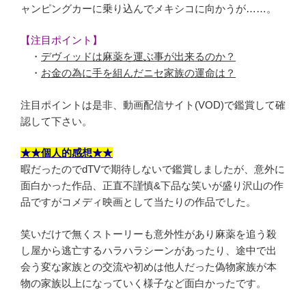
ャンピングカーに乗り込んでメキシコに向かうが……。
【注目ポイント】
・
デヴィッドは麻薬を運ぶ事が出来るのか？
・
お金の為に手を組んだニセ家族の運命は？
注目ポイントは是非、動画配信サイト(VOD)で鑑賞して確
認して下さい。
★★個人的感想★★
暇だったのでdTVで期待しないで鑑賞しましたが、意外に
面白かった作品、正直不謹慎&下品な笑いが盛り沢山の作
品ですがコメディ映画として当たりの作品でした。
笑いだけで無くストーリーも意外性があり麻薬を追う殺
し屋から逃亡するハラハラシーンがあったり、途中で出
会う変な家族との交流や初めは他人だった偽物家族が本
物の家族以上になっていく様子など面白かったです。