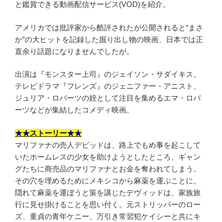
と鑑賞できる動画配信サービス(VOD)を紹介。
アメリカでは批評家から酷評されたが公開されると“まさ
か”の大ヒットを記録した掘り出し物の映画、日本では正
直余り話題になりませんでしたが。
出演は『モンスター上司』のジェイソン・サダイキス、
テレビドラマ『フレンズ』のジェニファー・アニスト、
ジュリア・ロバーツの姪として注目を集めるエマ・ロバ
ーツなどが集結したコメディ映画。
★★ストーリー★★
マリファナの売人デビッドは、路上でもめ事を起こして
いたホームレスの少女を助けようとしたところ、ギャン
グたちに商売品のマリファナとお金を奪われてしまう。
その穴を埋めるためにメキシコから麻薬を運ぶことに。
隠れて麻薬を運ぼうと策を講じたデヴィッドは、家族旅
行に見せ掛けることを思い付く。元ストリッパーのロー
ズ、童貞の青年ケニー、万引き常習犯ケイシーと共にキ