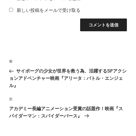
新しい投稿をメールで受け取る
投
前
前
稿
の
サイボーグの少女が世界を救う為、活躍するSFアクシ
ナ
投
ョンアドベンチャー映画『アリータ：バトル・エンジェ
ビ
稿
ル』
ゲ
次
次
ー
の
シ
アカデミー長編アニメーション受賞の話題作！映画『ス
投
パイダーマン：スパイダーバース』
ョ
稿
ン