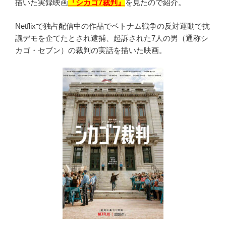
描いた実録映画
『シカゴ7裁判』
を見たので紹介。
Netflixで独占配信中の作品でベトナム戦争の反対運動で抗
議デモを企てたとされ逮捕、起訴された7人の男（通称シ
カゴ・セブン）の裁判の実話を描いた映画。