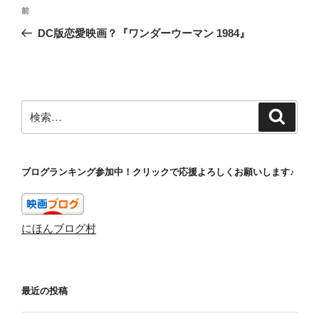
投
前
前
稿
の
DC版恋愛映画？『ワンダーウーマン 1984』
ナ
投
ビ
稿
ゲ
ー
検
検
シ
索
索:
ョ
ン
ブログランキング参加中！クリックで応援よろしくお願いします♪
にほんブログ村
最近の投稿