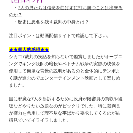
【注目ポイント】
・
7人の男たちは信念を曲げずに打ち勝つことは出来る
のか？
・
歴史に悪名を残す裁判の中身とは？
注目ポイントは動画配信サイトで確認して下さい。
★★個人的感想★★
シカゴ7裁判の実話を知らないで鑑賞しましたがオープニ
ングでキング牧師の暗殺やベトナム戦争の実際の映像を
使用して簡単な背景の説明があるのと全体的にテンポよ
く話が進むのでエンターテインメント映画として楽しめ
ました。
国に邪魔な7人を起訴するために政府が陪審員の買収や盗
聴などやりたい放題なのがビックリでした。特に裁判長
が権力を悪用して理不尽な事ばかり要求してくるのが結
構見ていてイライラしました。