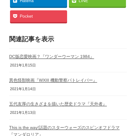
Hatena
LINE
Pocket
関連記事を表示
DC版恋愛映画？『ワンダーウーマン 1984』
2021年1月15日
異色怪獣映画『WXIII 機動警察パトレイバー』
2021年1月14日
五代友厚の生きざまを描いた歴史ドラマ『天外者』
2021年1月13日
This is the way!話題のスターウォーズのスピンオフドラマ
『マンダロリア』