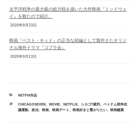
太平洋戦争の最大級の総力戦を描いた大作映画『ミッドウェ
イ』を観たので紹介。
2020年9月23日
映画『ベスト・キッド』の正当な続編として製作さたオリジ
ナル海外ドラマ『コブラ会』
2020年9月13日
カ
NETFIX作品
テ
タ
CHICAGOSEVEN
、
MOVIE
、
NETFLIX
、
シカゴ7裁判
、
ベトナム戦争抗
ゴ
グ
議運動
、
政治
、
映画
、
映画デート
、
映画好きと繋がりたい
、
映画鑑賞
リ
ー