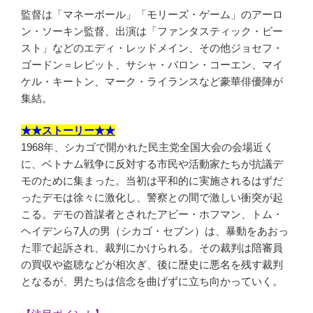
監督は「マネーボール」「モリーズ・ゲーム」のアーロ
ン・ソーキン監督、出演は「ファンタスティック・ビー
スト」などのエディ・レッドメイン、その他ジョセフ・
ゴードン＝レビット、サシャ・バロン・コーエン、マイ
ケル・キートン、マーク・ライランスなど豪華俳優陣が
集結。
★★ストーリー★★
1968年、シカゴで開かれた民主党全国大会の会場近く
に、ベトナム戦争に反対する市民や活動家たちが抗議デ
モのために集まった。当初は平和的に実施されるはずだ
ったデモは徐々に激化し、警察との間で激しい衝突が起
こる。デモの首謀者とされたアビー・ホフマン、トム・
ヘイデンら7人の男（シカゴ・セブン）は、暴動をあおっ
た罪で起訴され、裁判にかけられる。その裁判は陪審員
の買収や盗聴などが相次ぎ、後に歴史に悪名を残す裁判
となるが、男たちは信念を曲げずに立ち向かっていく。