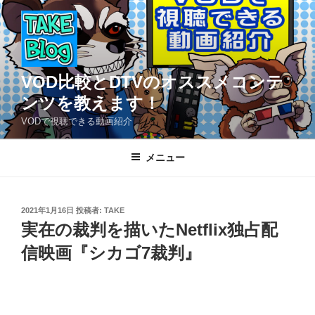
コ
ン
テ
ン
ツ
VOD比較とDTVのオススメコンテ
へ
ンツを教えます！
ス
VODで視聴できる動画紹介
キ
ッ
メニュー
プ
投
2021年1月16日
投稿者:
TAKE
稿
実在の裁判を描いたNetflix独占配
日:
信映画『シカゴ7裁判』