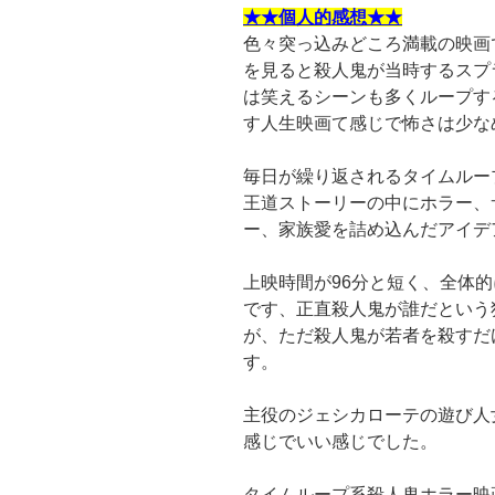
★★個人的感想★★
色々突っ込みどころ満載の映画
を見ると殺人鬼が当時するスプ
は笑えるシーンも多くループす
す人生映画て感じで怖さは少な
毎日が繰り返されるタイムルー
王道ストーリーの中にホラー、
ー、家族愛を詰め込んだアイデ
上映時間が96分と短く、全体
です、正直殺人鬼が誰だという
が、ただ殺人鬼が若者を殺すだ
す。
主役のジェシカローテの遊び人
感じでいい感じでした。
タイムループ系殺人鬼ホラー映