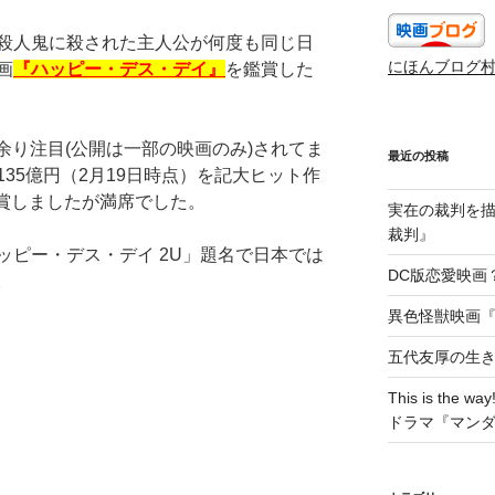
殺人鬼に殺された主人公が何度も同じ日
にほんブログ
画
『ハッピー・デス・デイ』
を鑑賞した
は余り注目(公開は一部の映画のみ)されてま
最近の投稿
35億円（2月19日時点）を記大ヒット作
鑑賞しましたが満席でした。
実在の裁判を描い
裁判』
ッピー・デス・デイ 2U」題名で日本では
DC版恋愛映画？
。
異色怪獣映画『W
五代友厚の生
This is t
ドラマ『マン