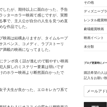
その他
でしたが、期待以上に面白かった、予告
ディズニープ
ラッターホラー映画て感じですが、実際
レンタル鑑賞
る事で、主人公が自分の人生を見つめ直
めな作品でした。
劇場鑑賞映画
映画イベント
プ映画は結構ありますが、タイムループ
サスペンス、コメディ、ラブストーリ
未分類
ア満載の映画になってました。
的にテンポ良く話が進むので観やすい映画
ブログ更新時にメー
犯人探しのミステリー要素は弱いです
けのホラー映画より断然面白かったで
購読希望の人
記入をお願い
メ
女子大生が良かった、エロキレカワ系て
ー
ル
ア
画好きな人にオススメの変わり種映画で