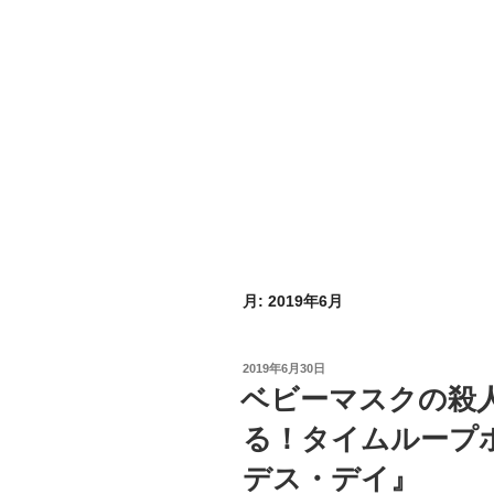
月:
2019年6月
投
2019年6月30日
稿
ベビーマスクの殺
日:
る！タイムループ
デス・デイ』