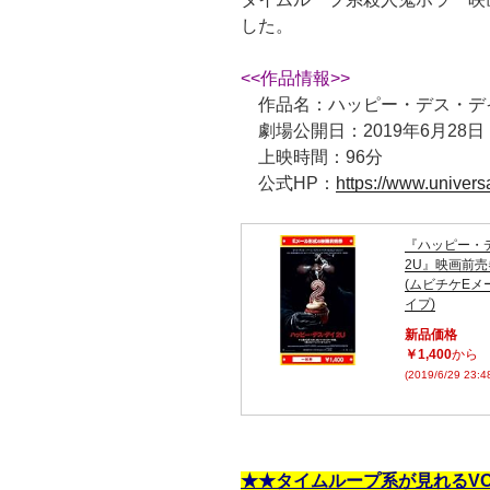
した。
<<作品情報>>
作品名：ハッピー・デス・デ
劇場公開日：2019年6月28日
上映時間：96分
公式HP：
https://www.univers
『ハッピー・
2U』映画前売
(ムビチケEメ
イプ)
新品価格
￥1,400
から
(2019/6/29 23:
★★タイムループ系が見れるV