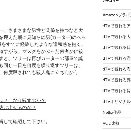
カテゴリー
Amazonプラ
dTVで観れる
ー、さまざまな男性と関係を持つなど大
dTVで観れる
を迎えた朝に見知らぬ男(カーター)のベッ
事をすでに経験したような違和感を抱く。
dTVで観れる
道すがら、マスクをかぶった何者かに殺
すと、ツリーは再びカーターの部屋で誕
dTVで観れる
も同じ一日を何度も繰り返すツリーは、
dTVで観れる
、何度殺されても殺人鬼に立ち向かう
dTVで観れる
dTVで観れる
は？ なぜ殺すのか？
dTVオリジナ
抜け出せるのか？
Netfix作品
賞して確認して下さい。
VOD比較