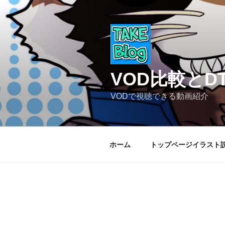
コ
ン
テ
ン
ツ
へ
VOD比較と
ス
キ
VODで視聴できる動画紹介
ッ
プ
ホーム
トップページイラスト