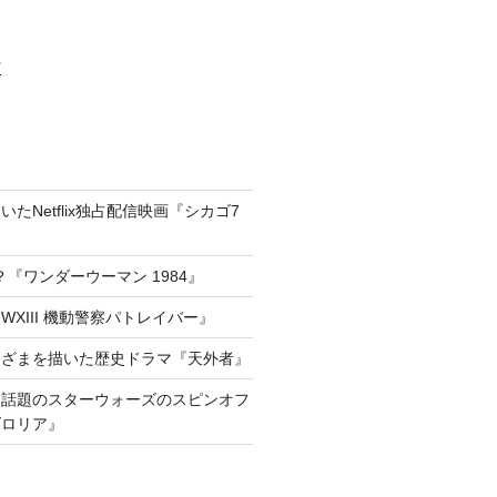
村
たNetflix独占配信映画『シカゴ7
『ワンダーウーマン 1984』
XIII 機動警察パトレイバー』
きざまを描いた歴史ドラマ『天外者』
he way!話題のスターウォーズのスピンオフ
ダロリア』