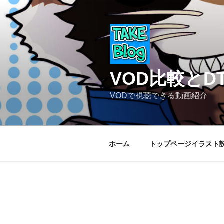
コ
ン
テ
ン
ツ
へ
VOD比較と
ス
キ
VODで視聴できる動画紹介
ッ
プ
ホーム
トップページイラスト