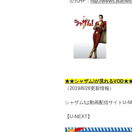
公式HP：
http://wwws.warner
★★シャザム!が見れるVOD★
（2019/8/28更新情報）
シャザム!は動画配信サイトU-
【U-NEXT】