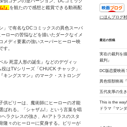
探偵コナンの逆バージョン、DCコミック
ム!』
を観たので感想と鑑賞できる動画配
にほんブログ
ン」で有名なDCコミックスの異色スーパ
ヒーローの苦悩などを描いたダークなイメ
最近の投稿
コメディ要素の強いスーパーヒーロー映
です。
実在の裁判を描い
裁判』
ベル 死霊人形の誕生』などのデヴィッ
役はTVシリーズ「CHUCK チャック」
DC版恋愛映画？
『キングスマン』のマーク・ストロング
異色怪獣映画『W
五代友厚の生
This is t
子供ビリーは、魔術師にヒーローの才能
ドラマ『マン
選ばれる。「シャザム!」という言葉を唱
=ヘラクレスの強さ、A=アトラスのスタ
骨隆々のヒーローに変身する。ビリーが