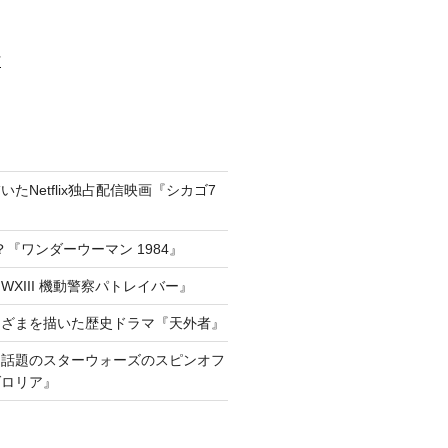
村
たNetflix独占配信映画『シカゴ7
『ワンダーウーマン 1984』
XIII 機動警察パトレイバー』
きざまを描いた歴史ドラマ『天外者』
he way!話題のスターウォーズのスピンオフ
ダロリア』