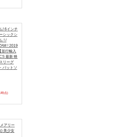
! 6インチ
ベーシックシ
! /
AM ! 2019
re 【並行輸入
CS 最新 映
ィスリーグ
ー・バットソ
31時点)
スメアリー
族) 美少女