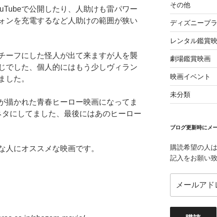
その他
uTubeで公開したり、人助けも雷パワー
ォンを充電するなど人助けの範囲が狭い
ディズニープ
レンタル鑑賞
チーフにした怪人が出て来ますが人を襲
劇場鑑賞映画
じでした、個人的にはもう少しヴィラン
映画イベント
ました。
未分類
が描かれた青春ヒーロー映画になってま
ネタにしてました、最後にはあのヒーロー
ブログ更新時にメー
購読希望の人
な人にオススメな映画です。
記入をお願い
メ
ー
ル
ア