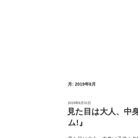
月:
2019年8月
投
2019年8月31日
稿
見た目は大人、中
日:
ム!』