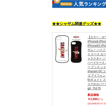
★★シャザム関連グッズ★★
【カラー：ホ
iPhone8 iPho
iPhone6S iP
ザム！ ハイブ
ス ケース カ
ャラクター 
ハードケース 
ー グッズ シ
shazam D
ゴ アイフォン ip
6s 6 エイト
スマホカバー s
gd_7b176
新品価格
￥2,980
から
(2019/8/28 07: