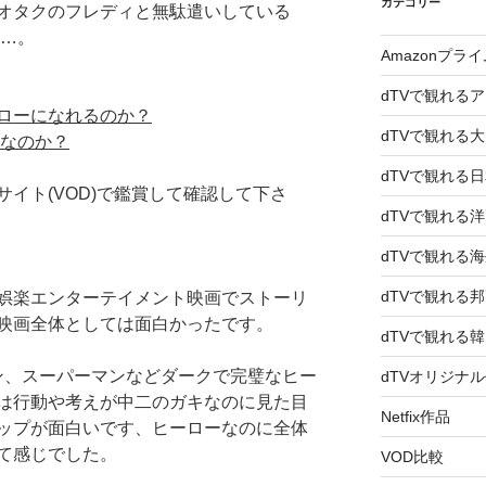
カテゴリー
オタクのフレディと無駄遣いしている
れ…。
Amazonプラ
dTVで観れる
ローになれるのか？
dTVで観れる
者なのか？
dTVで観れる
イト(VOD)で鑑賞して確認して下さ
dTVで観れる
dTVで観れる
dTVで観れる
娯楽エンターテイメント映画でストーリ
映画全体としては面白かったです。
dTVで観れる
ン、スーパーマンなどダークで完璧なヒー
dTVオリジナ
は行動や考えが中二のガキなのに見た目
Netfix作品
ップが面白いです、ヒーローなのに全体
て感じでした。
VOD比較