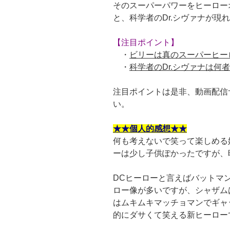
そのスーパーパワーをヒーロー
と、科学者のDr.シヴァナが現
【注目ポイント】
・
ビリーは真のスーパーヒー
・
科学者のDr.シヴァナは何
注目ポイントは是非、動画配信サ
い。
★★個人的感想★★
何も考えないで笑って楽しめる
ーは少し子供ぽかったですが、
DCヒーローと言えばバットマ
ロー像が多いですが、シャザム
はムキムキマッチョマンでギャ
的にダサくて笑える新ヒーロー