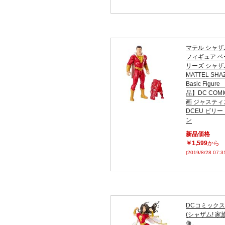
マテル シャザム
フィギュア 
リーズ シャザム 
MATTEL SHAZ
Basic Figu
品】DC COMI
画 ジャステ
DCEU ビリ
ン
新品価格
￥1,599
から
(2019/8/28 07:
DCコミック
(シャザム! 家
像。