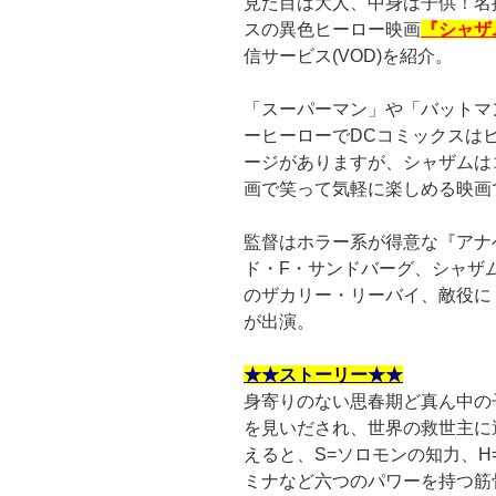
見た目は大人、中身は子供！名
スの異色ヒーロー映画
『シャザ
信サービス(VOD)を紹介。
「スーパーマン」や「バットマ
ーヒーローでDCコミックスは
ージがありますが、シャザムは
画で笑って気軽に楽しめる映画
監督はホラー系が得意な『アナ
ド・F・サンドバーグ、シャザム
のザカリー・リーバイ、敵役に
が出演。
★★ストーリー★★
身寄りのない思春期ど真ん中の
を見いだされ、世界の救世主に
えると、S=ソロモンの知力、H
ミナなど六つのパワーを持つ筋