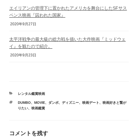
エイリアンの管理下に置かれたアメリカを舞台にしたSFサス
ペンス映画『囚われた国家』
2020年9月27日
太平洋戦争の最大級の総力戦を描いた大作映画『ミッドウェ
イ』を観たので紹介。
2020年9月23日
カ
レンタル鑑賞映画
テ
タ
DUMBO
、
MOVIE
、
ダンボ
、
ディズニー
、
映画デート
、
映画好きと繋が
ゴ
グ
りたい
、
映画鑑賞
リ
ー
コメントを残す