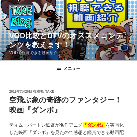
コ
ン
テ
ン
ツ
VOD比較とDTVのオススメコンテ
へ
ンツを教えます！
ス
VODで視聴できる動画紹介
キ
ッ
メニュー
プ
投
2019年7月26日
投稿者:
TAKE
稿
空飛ぶ象の奇跡のファンタジー！
日:
映画『ダンボ』
ティム・バートン監督が名作アニメ
『ダンボ』
を実写化
した映画『ダンボ』を見たので感想と鑑賞できる動画配