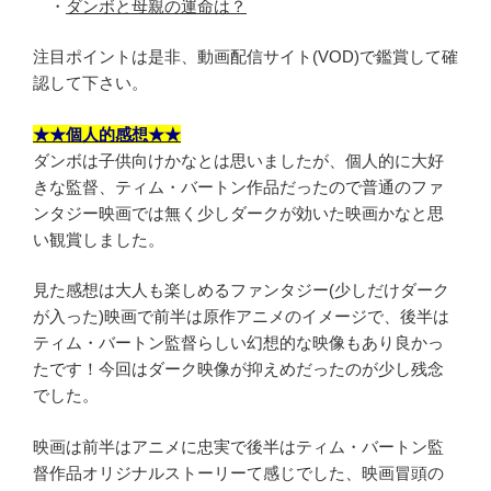
・
ダンボと母親の運命は？
注目ポイントは是非、動画配信サイト(VOD)で鑑賞して確
認して下さい。
★★個人的感想★★
ダンボは子供向けかなとは思いましたが、個人的に大好
きな監督、ティム・バートン作品だったので普通のファ
ンタジー映画では無く少しダークが効いた映画かなと思
い観賞しました。
見た感想は大人も楽しめるファンタジー(少しだけダーク
が入った)映画で前半は原作アニメのイメージで、後半は
ティム・バートン監督らしい幻想的な映像もあり良かっ
たです！今回はダーク映像が抑えめだったのが少し残念
でした。
映画は前半はアニメに忠実で後半はティム・バートン監
督作品オリジナルストーリーて感じでした、映画冒頭の