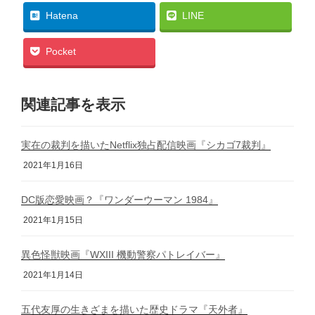
Hatena
LINE
Pocket
関連記事を表示
実在の裁判を描いたNetflix独占配信映画『シカゴ7裁判』
2021年1月16日
DC版恋愛映画？『ワンダーウーマン 1984』
2021年1月15日
異色怪獣映画『WXIII 機動警察パトレイバー』
2021年1月14日
五代友厚の生きざまを描いた歴史ドラマ『天外者』