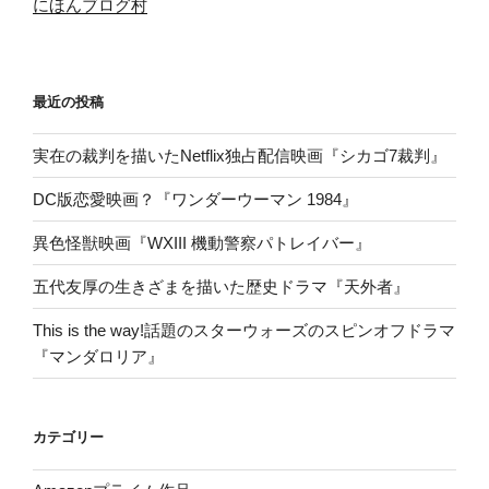
にほんブログ村
最近の投稿
実在の裁判を描いたNetflix独占配信映画『シカゴ7裁判』
DC版恋愛映画？『ワンダーウーマン 1984』
異色怪獣映画『WXIII 機動警察パトレイバー』
五代友厚の生きざまを描いた歴史ドラマ『天外者』
This is the way!話題のスターウォーズのスピンオフドラマ
『マンダロリア』
カテゴリー