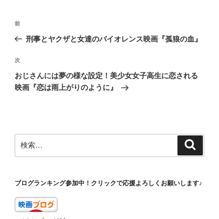
投
前
前
稿
の
刑事とヤクザと女達のバイオレンス映画『孤狼の血』
ナ
投
ビ
稿
次
次
ゲ
の
おじさんには夢の様な設定！美少女女子高生に恋される
投
ー
映画『恋は雨上がりのように』
稿
シ
ョ
ン
検
検
索
索:
ブログランキング参加中！クリックで応援よろしくお願いします♪