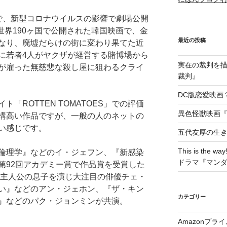
映画で、新型コロナウイルスの影響で劇場公開
て全世界190ヶ国で公開された韓国映画で、金
最近の投稿
なり、廃墟だらけの街に変わり果てた近
に若者4人がヤクザが経営する賭博場から
実在の裁判を描い
が雇った無慈悲な殺し屋に狙わるクライ
裁判』
DC版恋愛映画？
「ROTTEN TOMATOES」での評価
異色怪獣映画『W
結構高い作品ですが、一般の人のネットの
い感じです。
五代友厚の生
This is t
倫理学』などのイ・ジェフン、『新感染
ドラマ『マン
第92回アカデミー賞で作品賞を受賞した
で主人公の息子を演じ大注目の俳優チェ・
い』などのアン・ジェホン、『ザ・キン
カテゴリー
』などのパク・ジョンミンが共演。
Amazonプラ