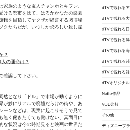
は家族のような友人チャンホとキフン、
dTVで観れる
受ける都市を捨て、はるかかなたの楽園
dTVで観れる
逆転を目指してヤクザが経営する賭博場
ソクたちだが、いつしか恐ろしい殺し屋
dTVで観れる
dTVで観れる
dTVで観れる
か？
dTVで観れる
4人の運命は？
dTVで観れる
で確認して下さい。
dTVオリジナ
Netfix作品
同然となり「ドル」で市場が動くように
界が妙にリアルで廃墟だらけの街や、あ
VOD比較
シーンなどは、現実に起こりそうで見て
その他
も無く働きたくても働けない、真面目に
的な状況は今の時期見ると映画の世界だ
ディズニープ