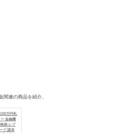
金関連の商品を紹介。
100万円札
ダミー 金融機
 映画 レプ
ーブ 講演