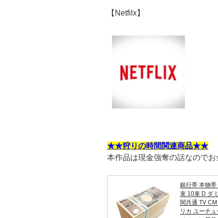
【Netfilx】
★★狩りの時間関連商品★★
本作品は現金強奪の話なのでお
銀行帯 本物帯 
束 10束 D 
関共通 TV CM
リカ ユーチュ