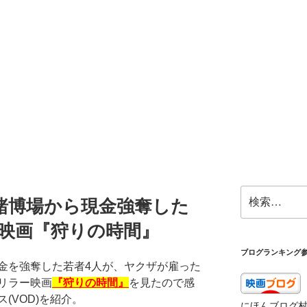
検
賭博場から現金強奪した
索:
！映画『狩りの時間』
ブログランキング
金を強奪した若者4人が、ヤクザが雇った
リラー映画
『狩りの時間』
を見たので感
(VOD)を紹介。
にほんブログ