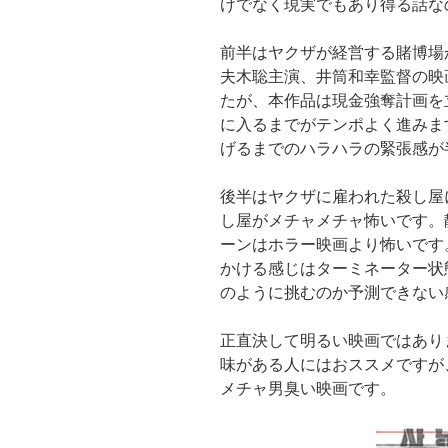
けでなく現実でもあり得る話な
前半はヤクザが経営する賭博場
夫木聡主演、井筒和幸監督の映
たが、本作品は現金強奪計画を
に入るまでがテンポよく進みま
げるまでのハラハラの緊張感が
後半はヤクザに雇われた殺し屋
し屋がメチャメチャ怖いです。
ーンはホラー映画より怖いです
かける感じはターミネーター状
のように挑むのか予測できない
正直決して明るい映画ではあり
味がある人にはおススメですが
メチャ男臭い映画です。