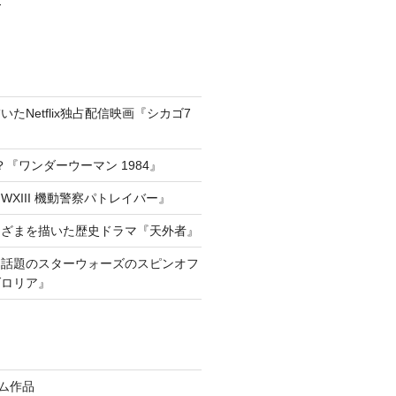
たNetflix独占配信映画『シカゴ7
『ワンダーウーマン 1984』
XIII 機動警察パトレイバー』
きざまを描いた歴史ドラマ『天外者』
he way!話題のスターウォーズのスピンオフ
ダロリア』
イム作品