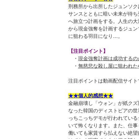
刑務所から出所したジュンソク
サンスとともに暗い未来が待ち
へ旅立つ計画をする。人生の大
から現金強奪を計画するジュン
に狙わる羽目になり…。
【注目ポイント】
・
現金強奪計画は成功するの
・
無慈悲な殺し屋に狙われた
注目ポイントは動画配信サイト
★★個人的感想★★
金融崩壊し「ウォン」が紙クズ
なった韓国のディストピアの世
っちこっちデモが行われている
いて怖くなります。また、仕事
働いても家賃すら払えない絶望