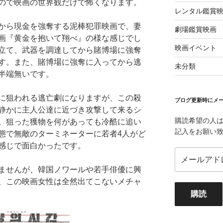
ので映画の世界観だけで怖くなります。
レンタル鑑賞
から現金を強奪する泥棒犯罪映画で、妻
劇場鑑賞映画
画『黄金を抱いて翔べ』の様な感じでし
映画イベント
立て、武器を調達してから賭博場に強奪
す。また、賭博場に強奪に入ってから逃
未分類
半端無いです。
に狙われる逃亡劇になりますが、この殺
ブログ更新時にメー
静かに主人公達に近づき攻撃して来るシ
購読希望の人
。狙った獲物を何があっても冷酷に追い
記入をお願い
態で無敵のターミネーターに若者4人がど
感じで面白かったです。
メ
ー
ませんが、韓国ノワールや若手俳優に興
ル
、この映画女性は全然出てこないメチャ
ア
購読
ド
レ
ス