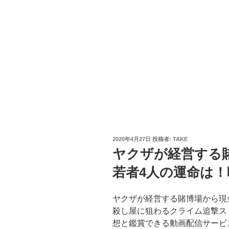
投
2020年4月27日
投稿者:
TAKE
稿
ヤクザが経営する
日:
若者4人の運命は
ヤクザが経営する賭博場から現
殺し屋に狙わるクライム追撃ス
想と鑑賞できる動画配信サービス