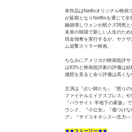
本作品はNetfixオリジナル
が延期となりNetflixを通じ
融崩壊しウォンが紙クズ同然と
未来の韓国で新しい人生のため
現金強奪を実行するが、ヤクザ
ム追撃スリラー映画。
ちなみにアメリカの映画批評サイト
は83%と映画批評家の評価は
感想を見ると余り評価は高くな
主演は『占い師たち』『怒りの
ファイナルエイクスプレス』や
『パラサイト 半地下の家族』
ウシク、『小公女』『傷つけな
グ』『サイコキネシス―念力―
★★ストーリー★★