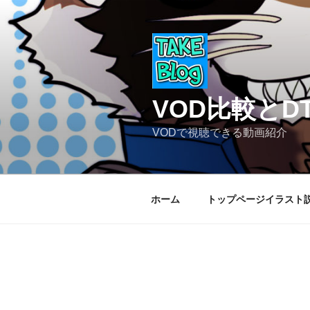
コ
ン
テ
ン
ツ
へ
VOD比較と
ス
キ
VODで視聴できる動画紹介
ッ
プ
ホーム
トップページイラスト