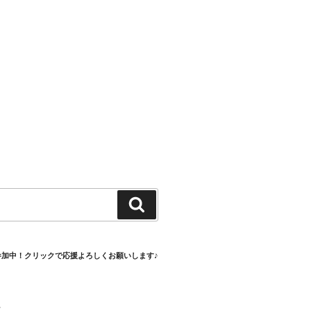
検
索
参加中！クリックで応援よろしくお願いします♪
村