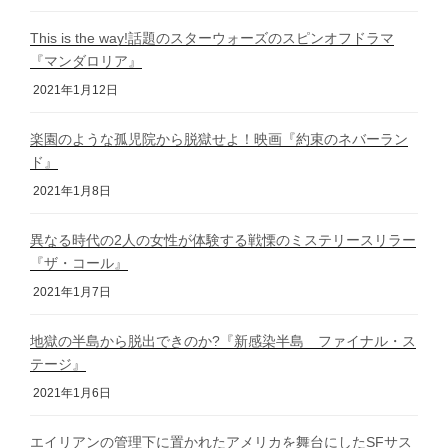
This is the way!話題のスターウォーズのスピンオフドラマ
『マンダロリア』
2021年1月12日
楽園のような孤児院から脱獄せよ！映画『約束のネバーラン
ド』
2021年1月8日
異なる時代の2人の女性が体験する戦慄のミステリースリラー
『ザ・コール』
2021年1月7日
地獄の半島から脱出できのか?『新感染半島 ファイナル・ス
テージ』
2021年1月6日
エイリアンの管理下に置かれたアメリカを舞台にしたSFサス