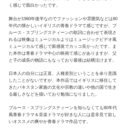
く感じで面白かったです。
舞台が1980年後半なのでファッションや雰囲気などは80
年代の懐かしいイギリスの青春ドラマて感じですが、ブ
ルース・スプリングスティーンの歌詞に合わせて表現さ
れるは映像はミュージカルよりはミュージックビデオ風
ミュージカルて感じで新感覚でカッコ良かったです。ま
た本作は青春ドラマ中心の映画て感じがありますが、父
と子の成長の物語にもなっており最後は結構泣けます。
日本人の自分には正直、人種差別ということを余り意識
したことがないですが、本作品ではイギリスに移住して
きたパキスタン家族の文化や宗教の違いや他の国で生き
る厳しさなどを描いており勉強になりました。
ブルース・スプリングスティーンを知らなくても80年代
風青春ドラマ＆音楽ドラマが好きな人には是非見て欲し
いオススメの爽やか青春ドラマ作品です。