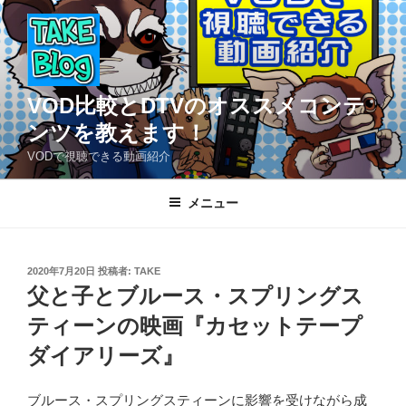
コ
ン
テ
ン
ツ
VOD比較とDTVのオススメコンテ
へ
ンツを教えます！
ス
VODで視聴できる動画紹介
キ
ッ
メニュー
プ
投
2020年7月20日
投稿者:
TAKE
稿
父と子とブルース・スプリングス
日:
ティーンの映画『カセットテープ
ダイアリーズ』
ブルース・スプリングスティーンに影響を受けながら成