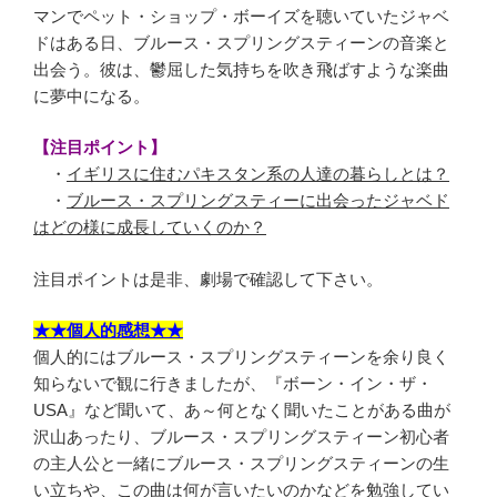
マンでペット・ショップ・ボーイズを聴いていたジャベ
ドはある日、ブルース・スプリングスティーンの音楽と
出会う。彼は、鬱屈した気持ちを吹き飛ばすような楽曲
に夢中になる。
【注目ポイント】
・
イギリスに住むパキスタン系の人達の暮らしとは？
・
ブルース・スプリングスティーに出会ったジャベド
はどの様に成長していくのか？
注目ポイントは是非、劇場で確認して下さい。
★★個人的感想★★
個人的にはブルース・スプリングスティーンを余り良く
知らないで観に行きましたが、『ボーン・イン・ザ・
USA』など聞いて、あ～何となく聞いたことがある曲が
沢山あったり、ブルース・スプリングスティーン初心者
の主人公と一緒にブルース・スプリングスティーンの生
い立ちや、この曲は何が言いたいのかなどを勉強してい