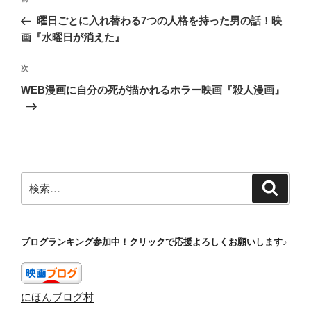
稿
の
曜日ごとに入れ替わる7つの人格を持った男の話！映
ナ
投
画『水曜日が消えた』
ビ
稿
ゲ
次
次
の
ー
WEB漫画に自分の死が描かれるホラー映画『殺人漫画』
投
シ
稿
ョ
ン
検
検
索
索:
ブログランキング参加中！クリックで応援よろしくお願いします♪
にほんブログ村