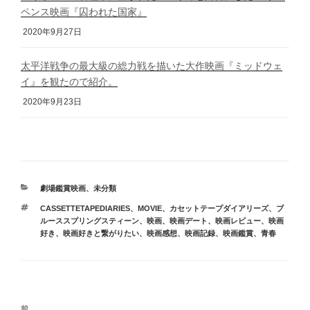
ペンス映画『囚われた国家』
2020年9月27日
太平洋戦争の最大級の総力戦を描いた大作映画『ミッドウェ
イ』を観たので紹介。
2020年9月23日
カ
劇場鑑賞映画
、
未分類
テ
タ
CASSETTETAPEDIARIES
、
MOVIE
、
カセットテープダイアリーズ
、
ブ
ゴ
グ
ルーススプリングスティーン
、
映画
、
映画デート
、
映画レビュー
、
映画
リ
好き
、
映画好きと繋がりたい
、
映画感想
、
映画記録
、
映画鑑賞
、
青春
ー
投
前
前