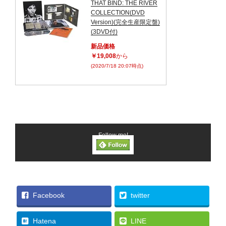
THAT BIND: THE RIVER
COLLECTION(DVD
Version)(完全生産限定盤)
(3DVD付)
新品価格
￥19,008
から
(2020/7/18 20:07時点)
Follow me!
Facebook
twitter
Hatena
LINE