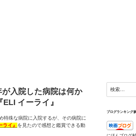
検
年が入院した病院は何か
索:
ELI イーライ』
ブログランキング
め特殊な病院に入院するが、その病院に
イーライ』
を見たので感想と鑑賞できる動
にほんブログ