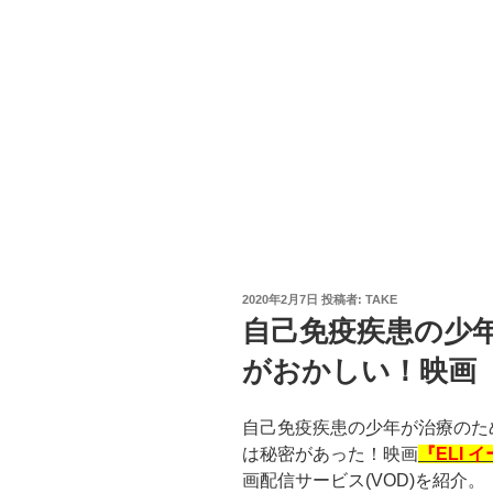
投
2020年2月7日
投稿者:
TAKE
稿
自己免疫疾患の少
日:
がおかしい！映画『
自己免疫疾患の少年が治療のた
は秘密があった！映画
『ELI 
画配信サービス(VOD)を紹介。