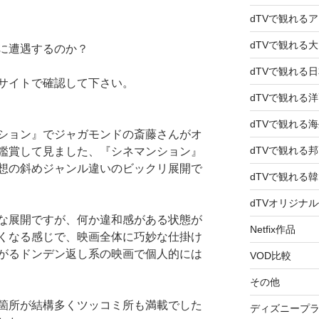
dTVで観れる
dTVで観れる
に遭遇するのか
？
dTVで観れる
サイトで確認して下さい。
dTVで観れる
dTVで観れる
マンション』でジャガモンドの斎藤さんがオ
dTVで観れる
鑑賞して見ました、『シネマンション』
想の斜めジャンル違いのビックリ展開で
dTVで観れる
dTVオリジナ
な展開ですが、何か違和感がある状態が
Netfix作品
くなる感じで、映画全体に巧妙な仕掛け
がるドンデン返し系の映画で個人的には
VOD比較
その他
箇所が結構多くツッコミ所も満載でした
ディズニープ