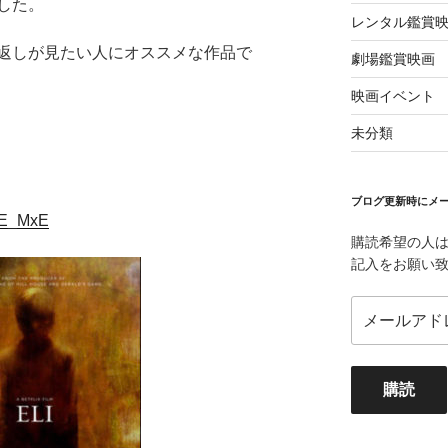
した。
レンタル鑑賞
返しが見たい人にオススメな作品で
劇場鑑賞映画
。
映画イベント
未分類
ブログ更新時にメー
XmE_MxE
購読希望の人
記入をお願い
メ
ー
ル
ア
購読
ド
レ
ス