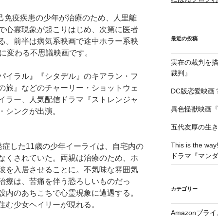
、自己免疫疾患の少年が治療のため、人里離
で心霊現象が起こりはじめ、次第に医者
最近の投稿
る。前半は病気系映画で途中ホラー系映
々に変わる不思議映画です。
実在の裁判を描い
裁判』
パイラル』『シタデル』のキアラン・フ
の旅』などのチャーリー・ショットウェ
DC版恋愛映画？
イラー、人気配信ドラマ『ストレンジャ
異色怪獣映画『W
・シンクが出演。
五代友厚の生
This is t
発症した11歳の少年イーライは、自宅内の
ドラマ『マン
なくされていた。両親は治療のため、ホ
彼を入居させることに。不気味な雰囲気
治療は、苦痛を伴う恐ろしいものだっ
カテゴリー
設内のあちこちで心霊現象に遭遇する。
住む少女ヘイリーが現れる。
Amazonプラ