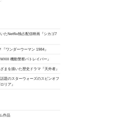
たNetflix独占配信映画『シカゴ7
『ワンダーウーマン 1984』
XIII 機動警察パトレイバー』
きざまを描いた歴史ドラマ『天外者』
he way!話題のスターウォーズのスピンオフ
ダロリア』
イム作品