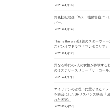
2021年1月16日
異色怪獣映画『WXIII 機動警察パト
バー』
2021年1月14日
This is the way!話題のスターウォ
スピンオフドラマ『マンダロリア』
2021年1月12日
異なる時代の2人の女性が体験する
のミステリースリラー『ザ・コール
2021年1月7日
エイリアンの管理下に置かれたアメ
を舞台にしたSFサスペンス映画『
れた国家』
2020年9月27日