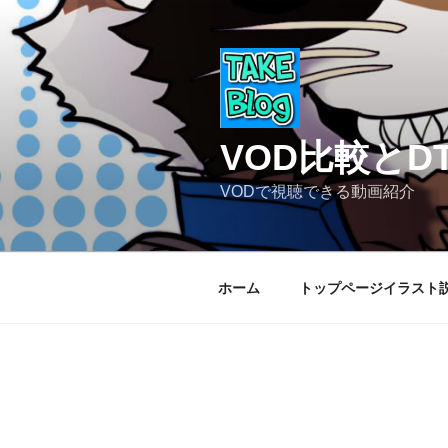
コ
ン
テ
ン
ツ
へ
VOD比較と
ス
キ
VODで視聴できる動画紹介
ッ
プ
ホーム
トップページイラスト