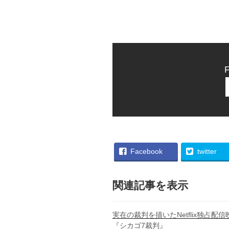
F
Facebook
twitter
関連記事を表示
実在の裁判を描いたNetflix独占配信
『シカゴ7裁判』