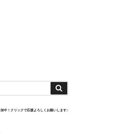
検
索
参加中！クリックで応援よろしくお願いします♪
村