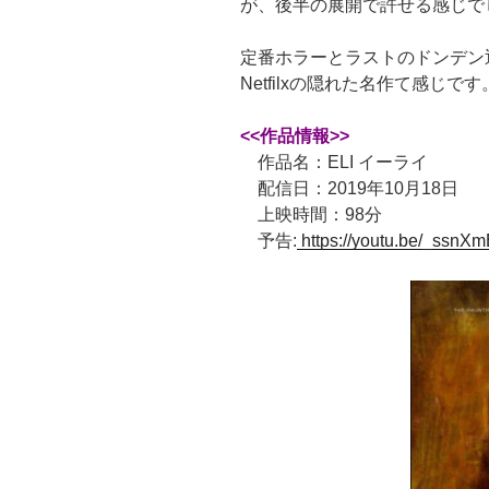
が、後半の展開で許せる感じで
定番ホラーとラストのドンデン
Netfilxの隠れた名作て感じです
<<作品情報>>
作品名：ELI イーライ
配信日：2019年10月18日
上映時間：98分
予告:
https://youtu.be/_ssn