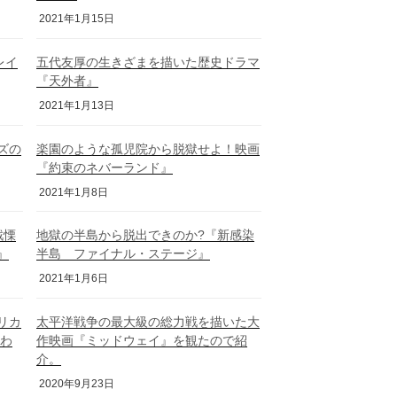
2021年1月15日
レイ
五代友厚の生きざまを描いた歴史ドラマ
『天外者』
2021年1月13日
ーズの
楽園のような孤児院から脱獄せよ！映画
『約束のネバーランド』
2021年1月8日
戦慄
地獄の半島から脱出できのか?『新感染
』
半島 ファイナル・ステージ』
2021年1月6日
リカ
太平洋戦争の最大級の総力戦を描いた大
囚わ
作映画『ミッドウェイ』を観たので紹
介。
2020年9月23日