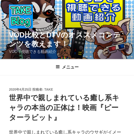
コ
ン
テ
ン
ツ
VOD比較とDTVのオススメコンテ
へ
ンツを教えます！
ス
VODで視聴できる動画紹介
キ
ッ
メニュー
プ
投
2020年4月25日
投稿者:
TAKE
稿
世界中で親しまれている癒し系キ
日:
ャラの本当の正体は！映画『ピー
ターラビット』
世界中で親しまれている癒し系キャラのウサギがイメー