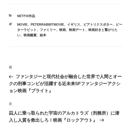
カ
NETFIX作品
テ
タ
MOVIE
、
PETERRABBITMOVIE
、
イギリス
、
ビアトリクスポター
、
ピー
ゴ
グ
ターラビット
、
ファミリー
、
映画
、
映画デート
、
映画好きと繋がりた
リ
い
、
映画鑑賞
、
絵本
ー
投
前
前
稿
の
ファンタジーと現代社会が融合した世界で人間とオー
ナ
投
クの刑事コンビが活躍する近未来SFファンタジーアクシ
ビ
稿
ョン映画『ブライト』
ゲ
次
次
ー
の
シ
囚人に乗っ取られた宇宙のアルカトラズ（刑務所）に潜
投
入し人質を救出しろ！映画『ロックアウト』
ョ
稿
ン