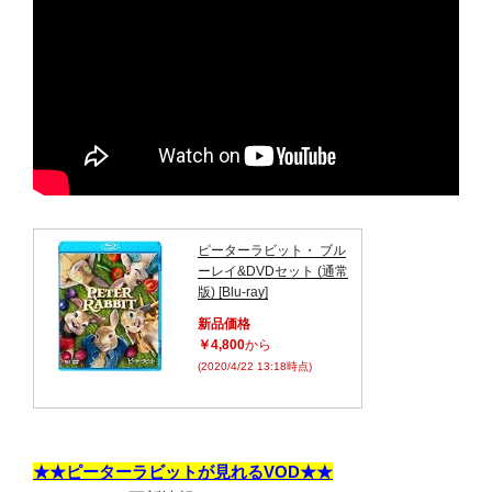
ピーターラビット・ ブル
ーレイ&DVDセット (通常
版) [Blu-ray]
新品価格
￥4,800
から
(2020/4/22 13:18時点)
★★ピーターラビットが見れるVOD★★