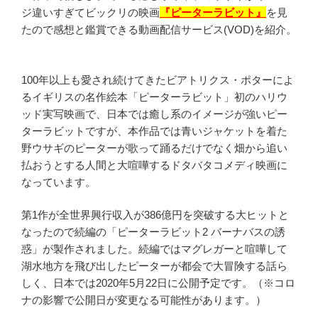
ジ違いすぎてビックリの映画
『ピーターラビット』
を見
たので感想と鑑賞できる動画配信サービス(VOD)を紹介。
100年以上も愛され続けてきたビアトリクス・ポターによ
るイギリスの名作絵本「ピーターラビット」初のハリウ
ッド実写映画で、日本では癒し系のイメージが強いピー
ターラビットですが、本作品では青いジャケットを着た
野ウサギのピーターが歌って踊るだけでなく畑から追い
払おうとする人間と大喧嘩するドタバタコメディ映画に
なっています。
第1作が全世界興行収入が386億円を突破する大ヒットと
なったので続編の「ピーターラビット2 バーナバスの誘
惑」が製作されました。続編ではマグレガーと喧嘩して
湖水地方を飛び出したピーターが都会で大冒険する話ら
しく、日本では2020年5月22日に公開予定です。（※コロ
ナの影響で公開日が変更なる可能性があります。）