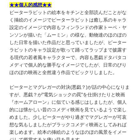
★★個人的感想★★
ピーターラビットの絵本をキチンと全部読んだことがな
く挿絵のイメージでピーターラビットは癒し系のキャラ
設定のイメージで内容もフィンランドの作家トーベ・ヤ
ンソンが描いた「ムーミン」の様な、動物達のほのぼの
した日常を描いた作品だと思っていましたが、ピーター
ラビットのキャラ設定が歌って踊ってラップまで披露す
る現代の若者風キャラクターで、内容も悪戯ドタバタコ
メディで個人的な勝手なイメージでしたが、日常のびり
ほのぼの映画と全然違う作品でビックリしました。
ピーターとマグレガーの対決(悪戯？)が話の中心になりま
すが、悪戯？が”電気ショックの罠”を仕掛けたりと映画
『ホームアローン』に似ている感じはしましたが、個人
的には懐かしい昔のコメディ映画を見ているようで楽し
めました。少しピーターがやり過ぎでマグレガーが可哀
想な気もしましたがブラックコメディ映画としてみれば
楽しめます。絵本の挿絵のようなほのぼの風景をイメー
ジして鑑賞すると痛い目を見ます。