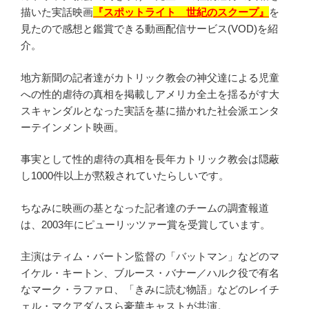
描いた実話映画
『スポットライト 世紀のスクープ』
を
見たので感想と鑑賞できる動画配信サービス(VOD)を紹
介。
地方新聞の記者達がカトリック教会の神父達による児童
への性的虐待の真相を掲載しアメリカ全土を揺るがす大
スキャンダルとなった実話を基に描かれた社会派エンタ
ーテインメント映画。
事実として性的虐待の真相を長年カトリック教会は隠蔽
し1000件以上が黙殺されていたらしいです。
ちなみに映画の基となった記者達のチームの調査報道
は、2003年にピューリッツァー賞を受賞しています。
主演はティム・バートン監督の「バットマン」などのマ
イケル・キートン、ブルース・バナー／ハルク役で有名
なマーク・ラファロ、「きみに読む物語」などのレイチ
ェル・マクアダムスら豪華キャストが共演。