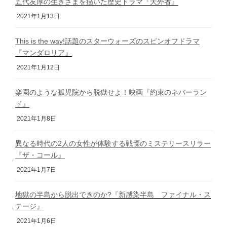
五代友厚の生きざまを描いた歴史ドラマ『天外者』
2021年1月13日
This is the way!話題のスターウォーズのスピンオフドラマ
『マンダロリア』
2021年1月12日
楽園のような孤児院から脱獄せよ！映画『約束のネバーラン
ド』
2021年1月8日
異なる時代の2人の女性が体験する戦慄のミステリースリラー
『ザ・コール』
2021年1月7日
地獄の半島から脱出できのか?『新感染半島 ファイナル・ス
テージ』
2021年1月6日