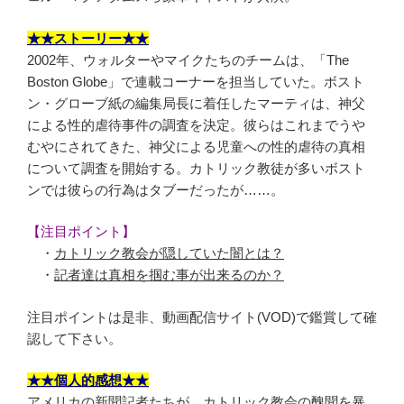
★★ストーリー★★
2002年、ウォルターやマイクたちのチームは、「The
Boston Globe」で連載コーナーを担当していた。ボスト
ン・グローブ紙の編集局長に着任したマーティは、神父
による性的虐待事件の調査を決定。彼らはこれまでうや
むやにされてきた、神父による児童への性的虐待の真相
について調査を開始する。カトリック教徒が多いボスト
ンでは彼らの行為はタブーだったが……。
【注目ポイント】
・
カトリック教会が隠していた闇とは？
・
記者達は真相を掴む事が出来るのか？
注目ポイントは是非、動画配信サイト(VOD)で鑑賞して確
認して下さい。
★★個人的感想★★
アメリカの新聞記者たちが、カトリック教会の醜聞を暴