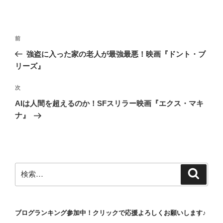
投
前
前
稿
の
強盗に入った家の老人が最強最悪！映画『ドント・ブ
ナ
投
リーズ』
ビ
稿
ゲ
次
次
の
ー
AIは人間を超えるのか！SFスリラー映画『エクス・マキ
投
シ
ナ』
稿
ョ
ン
検
検
索
索:
ブログランキング参加中！クリックで応援よろしくお願いします♪