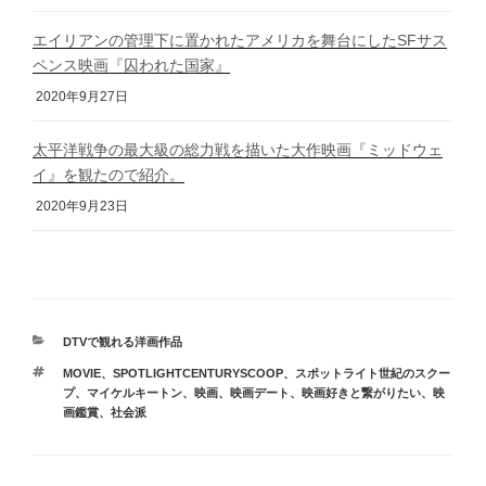
エイリアンの管理下に置かれたアメリカを舞台にしたSFサス
ペンス映画『囚われた国家』
2020年9月27日
太平洋戦争の最大級の総力戦を描いた大作映画『ミッドウェ
イ』を観たので紹介。
2020年9月23日
カ
DTVで観れる洋画作品
テ
タ
MOVIE
、
SPOTLIGHTCENTURYSCOOP
、
スポットライト世紀のスクー
ゴ
グ
プ
、
マイケルキートン
、
映画
、
映画デート
、
映画好きと繋がりたい
、
映
リ
画鑑賞
、
社会派
ー