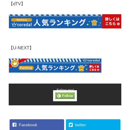
【dTV】
【U-NEXT】
Follow me!
Facebook
twitter