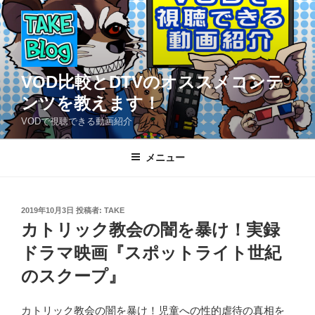
コ
ン
テ
ン
ツ
VOD比較とDTVのオススメコンテ
へ
ンツを教えます！
ス
VODで視聴できる動画紹介
キ
ッ
メニュー
プ
投
2019年10月3日
投稿者:
TAKE
稿
カトリック教会の闇を暴け！実録
日:
ドラマ映画『スポットライト世紀
のスクープ』
カトリック教会の闇を暴け！児童への性的虐待の真相を