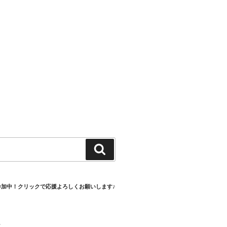
検
索
参加中！クリックで応援よろしくお願いします♪
村