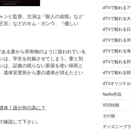
dTVで観れる
ャンヒ監督、主演は『殺人の追憶』など
dTVで観れる
王宮』などのキム・ガンウ、『優しい
dTVで観れる
dTVで観れる
dTVで観れる
である妻から所有物のように扱われている
ンは、学生を妊娠させてしまう。妻と別
dTVで観れる
ンは、証拠の残らない新薬を使い病死と
、遺体安置所から妻の遺体が消えたとい
dTVで観れる
dTVオリジナ
Netfix作品
VOD比較
遺体！誰が何の為に？
その他
で確認して下さい。
ディズニープ