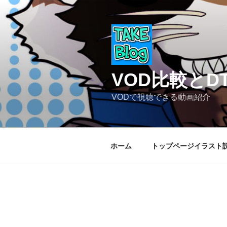
コ
ン
テ
ン
ツ
へ
VOD比較と
ス
キ
VODで視聴できる動画紹介
ッ
プ
ホーム
トップページイラスト