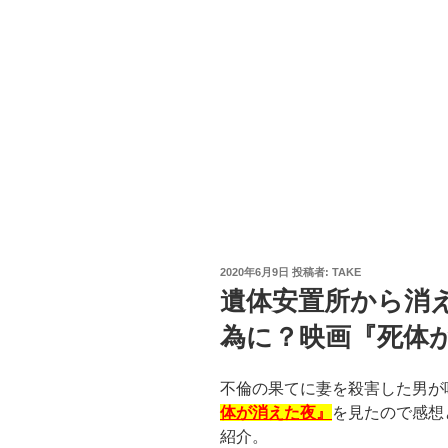
投
2020年6月9日
投稿者:
TAKE
稿
遺体安置所から消
日:
為に？映画『死体
不倫の果てに妻を殺害した男が
体が消えた夜』
を見たので感想
紹介。