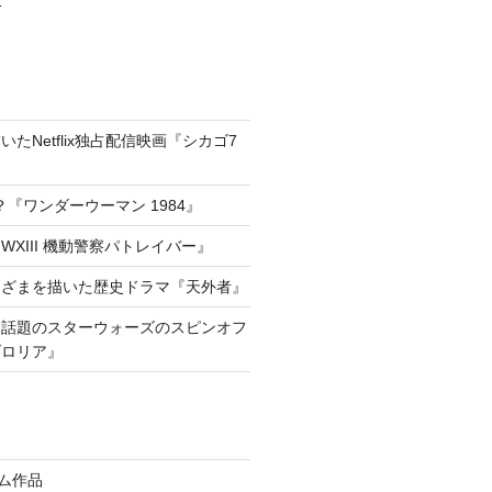
たNetflix独占配信映画『シカゴ7
『ワンダーウーマン 1984』
XIII 機動警察パトレイバー』
きざまを描いた歴史ドラマ『天外者』
he way!話題のスターウォーズのスピンオフ
ダロリア』
イム作品