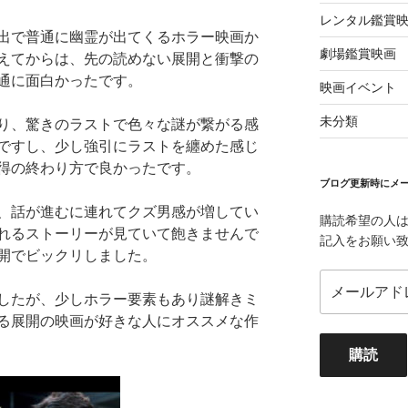
レンタル鑑賞
出で普通に幽霊が出てくるホラー映画か
劇場鑑賞映画
えてからは、先の読めない展開と衝撃の
通に面白かったです。
映画イベント
未分類
り、驚きのラストで色々な謎が繋がる感
ですし、少し強引にラストを纏めた感じ
得の終わり方で良かったです。
ブログ更新時にメー
、話が進むに連れてクズ男感が増してい
購読希望の人
れるストーリーが見ていて飽きませんで
記入をお願い
開でビックリしました。
メ
したが、少しホラー要素もあり謎解きミ
ー
ル
る展開の映画が好きな人にオススメな作
ア
購読
ド
レ
ス