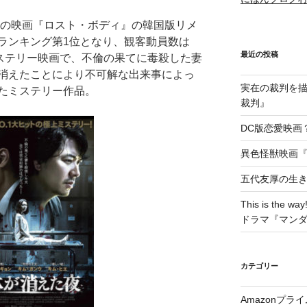
作の映画『ロスト・ボディ』の韓国版リメ
ランキング第1位となり、観客動員数は
最近の投稿
ミステリー映画で、不倫の果てに毒殺した妻
消えたことにより不可解な出来事によっ
実在の裁判を描い
たミステリー作品。
裁判』
DC版恋愛映画？
異色怪獣映画『W
五代友厚の生
This is t
ドラマ『マン
カテゴリー
Amazonプラ