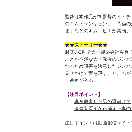
監督は本作品が初監督のイ・チ
のキム・サンギョン、『背徳の
嘘』などのキム・ヒエが共演。
★★ストーリー★★
財閥の2世で大手製薬会社会長
ことが不満な大学教授のジンハ
れるため殺害を決意したジンハ
見せかけて妻を殺す。ところが
う連絡が入る。
【注目ポイント】
・
妻を殺害した男の運命は？
・
遺体安置所から消えた妻の
注目ポイントは動画配信サイト