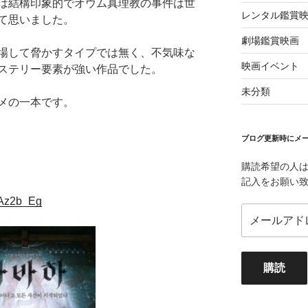
は結構印象的でオウム真理教の事件は世
レンタル鑑賞
て思いました。
劇場鑑賞映画
場して脅かすタイプでは無く、不気味な
映画イベント
ステリー要素が強い作品でした。
未分類
メの一本です。
ブログ更新時にメー
購読希望の人
記入をお願い
NAz2b_Eg
メ
ー
ル
ア
購読
ド
レ
ス