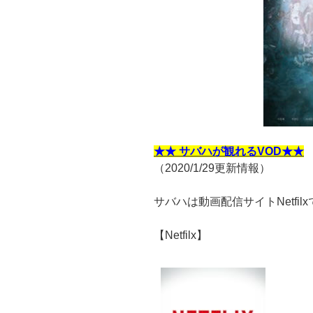
★★ サバハが観れるVOD★★
（2020/1/29更新情報）
サバハは動画配信サイトNetfi
【Netfilx】