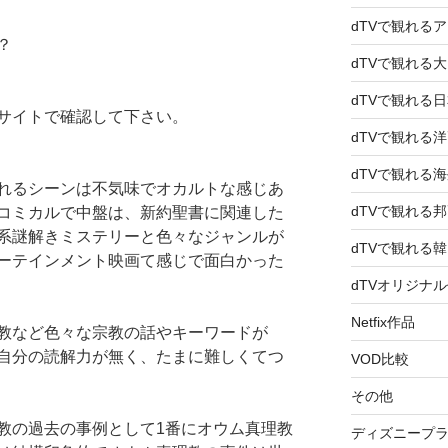
dTVで観れる
？
dTVで観れる
dTVで観れる
サイトで確認して下さい。
dTVで観れる
dTVで観れる
れるシーンは不気味でオカルトな感じあ
dTVで観れる
コミカルで中盤は、新約聖書に関連した
系謎解きミステリーと色々なジャンルが
dTVで観れる
ーテインメント映画て感じで面白かった
dTVオリジナ
Netfix作品
教など色々な宗教の話やキーワードが
自分の読解力が無く、たまに難しくてつ
VOD比較
その他
教の過去の事例として1番にオウム真理教
ディズニープ