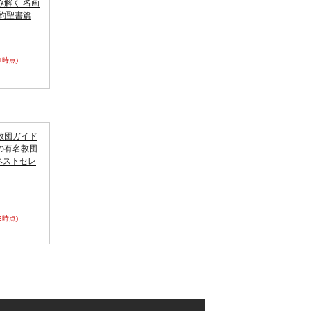
み解く 名画
新約聖書篇
51時点)
教団ガイド
の有名教団
(ベストセレ
52時点)