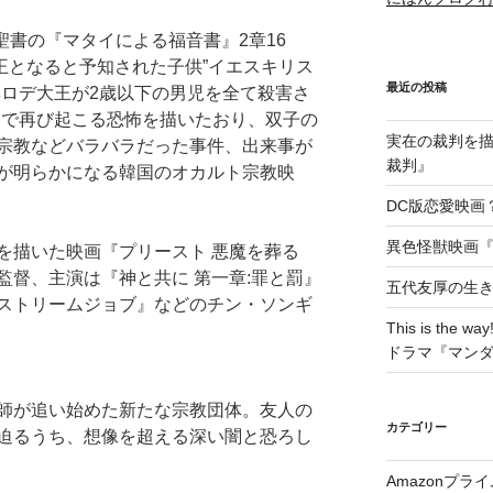
新約聖書の『マタイによる福音書』2章16
い王となると予知された子供”イエスキリス
最近の投稿
ヘロデ大王が2歳以下の男児を全て殺害さ
国で再び起こる恐怖を描いたおり、双子の
実在の裁判を描い
宗教などバラバラだった事件、出来事が
裁判』
が明らかになる韓国のオカルト宗教映
DC版恋愛映画？
異色怪獣映画『W
を描いた映画『プリースト 悪魔を葬る
監督、主演は『神と共に 第一章:罪と罰』
五代友厚の生
ストリームジョブ』などのチン・ソンギ
This is t
ドラマ『マン
師が追い始めた新たな宗教団体。友人の
カテゴリー
迫るうち、想像を超える深い闇と恐ろし
Amazonプラ