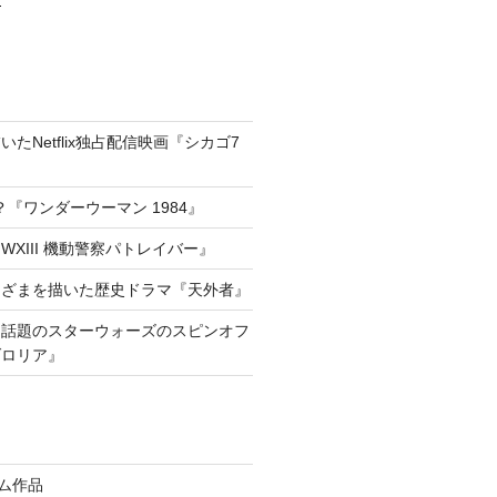
たNetflix独占配信映画『シカゴ7
『ワンダーウーマン 1984』
XIII 機動警察パトレイバー』
きざまを描いた歴史ドラマ『天外者』
he way!話題のスターウォーズのスピンオフ
ダロリア』
イム作品