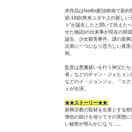
本作品はNetfilx配信映画で
節-18節(将来ユダヤ人の新し
ト”が誕生したと聞いて怯えた
せた物語)の出来事が現在の韓
誕生、少女殺害事件、謎の新興
次第に一つになり恐ろしい真実
画。
監督は悪魔祓いを行う神父たち
者』などのチャン・ジェヒョン
などのイ・ジョンジェ、『エク
ュが出演。
★★ストーリー★★
新興宗教の取材を生業とする牧
僧侶の助けを借りてその実態に
い秘密が明らかにな り.…。