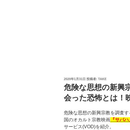
投
2020年1月31日
投稿者:
TAKE
稿
危険な思想の新興
日:
会った恐怖とは！
危険な思想の新興宗教を調査す
国のオカルト宗教映画
『サバハ
サービス(VOD)を紹介。