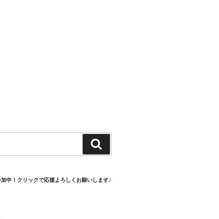
検
索
参加中！クリックで応援よろしくお願いします♪
村