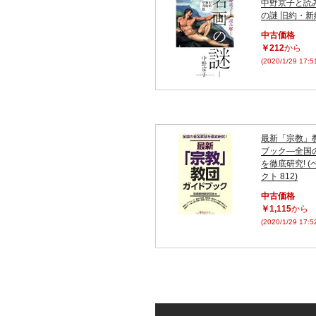
中野京子と読
の謎 旧約・
中古価格
￥212
から
(2020/1/29 17:
最新「宗教」
ブック―全国
を徹底研究! 
クト 812)
中古価格
￥1,115
から
(2020/1/29 17: