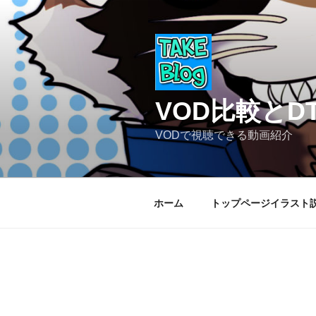
コ
ン
テ
ン
ツ
へ
VOD比較と
ス
キ
VODで視聴できる動画紹介
ッ
プ
ホーム
トップページイラスト