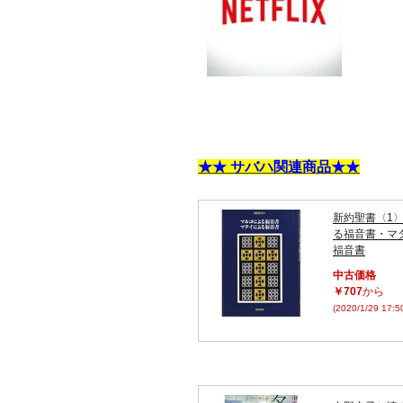
★★ サバハ関連商品★★
新約聖書〈1
る福音書・マ
福音書
中古価格
￥707
から
(2020/1/29 17: