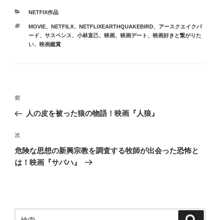
カ
NETFIX作品
テ
タ
MOVIE
、
NETFILX
、
NETFLIXEARTHQUAKEBIRD
、
アースクエイクバ
ゴ
グ
ード
、
サスペンス
、
小林直己
、
映画
、
映画デート
、
映画好きと繋がりた
リ
い
、
映画鑑賞
ー
投
前
前
稿
の
人の皮を被った狼の物語！映画『人狼』
ナ
投
ビ
稿
次
次
ゲ
の
危険な思想の新興宗教を調査する牧師が出会った恐怖と
投
ー
は！映画『サバハ』
稿
シ
ョ
ン
検
検