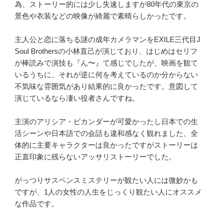
為、ストーリー的には少し失速しますが80年代の東京の
景色や衣装などの映像が綺麗で素晴らしかったです。
主人公と恋に落ちる謎の成年カメラマンをEXILE三代目J
Soul Brothersの小林直己が演じており、はじめはセリフ
が棒読みで演技も『ん〜』て感じでしたが、映画を観て
いるうちに、それが逆に何を考えているのか分からない
不気味な雰囲気があり結果的に良かったです。意図して
演じているなら凄い役者さんですね。
主演のアリシア・ビカンダーが可愛かったし日本での生
活シーンや日本語での会話も違和感なく観れました、全
体的に主要キャラクターは良かったですがストーリーは
正直印象に残らないアッサリストーリーでした。
がっつりサスペンスミステリーが観たい人には微妙かも
ですが、1人の女性の人生をじっくり観たい人にオススメ
な作品です。