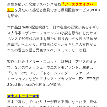
男性を描いた恋愛サスペンス映画
『アースクエイクバー
ド』
を見たので感想と鑑賞できる動画配信サービス(VOD)
を紹介。
本作品はNetfilx配信映画で、日本在住の経験があるイギリ
ス人作家スザンナ・ジョーンズの小説を原作にしたサス
ペンスで90年代の日本を舞台に知り合いの女性の遺体が
東京湾から上がり、容疑者になったイギリス人女性が日
本での過去を語る異色サスペンスミステリー映画。
製作に巨匠リドリー・スコット、監督は『アリスのまま
で』などのウォッシュ・ウエストモアランド、
主演は
『
リリーのすべて』『トゥームレイダー ファースト・
ミッション』などのアリシア・ビカンダー、EXILE三代目
J Soul Brothersの小林直己が出演。
★★ストーリー★★
日本で暮らしていたリリーが行方不明になった後、死体