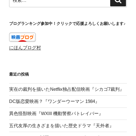
索
索:
ブログランキング参加中！クリックで応援よろしくお願いします♪
にほんブログ村
最近の投稿
実在の裁判を描いたNetflix独占配信映画『シカゴ7裁判』
DC版恋愛映画？『ワンダーウーマン 1984』
異色怪獣映画『WXIII 機動警察パトレイバー』
五代友厚の生きざまを描いた歴史ドラマ『天外者』