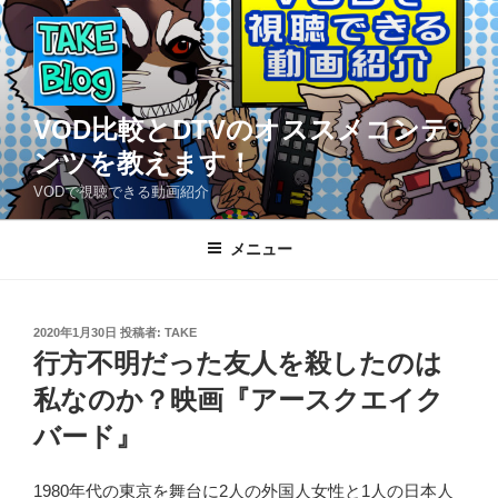
コ
ン
テ
ン
ツ
VOD比較とDTVのオススメコンテ
へ
ンツを教えます！
ス
VODで視聴できる動画紹介
キ
ッ
メニュー
プ
投
2020年1月30日
投稿者:
TAKE
稿
行方不明だった友人を殺したのは
日:
私なのか？映画『アースクエイク
バード』
1980年代の東京を舞台に2人の外国人女性と1人の日本人