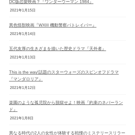
DC版恋愛映画？『ワンダーウーマン 1984』
2021年1月15日
異色怪獣映画『WXIII 機動警察パトレイバー』
2021年1月14日
五代友厚の生きざまを描いた歴史ドラマ『天外者』
2021年1月13日
This is the way!話題のスターウォーズのスピンオフドラマ
『マンダロリア』
2021年1月12日
楽園のような孤児院から脱獄せよ！映画『約束のネバーラン
ド』
2021年1月8日
異なる時代の2人の女性が体験する戦慄のミステリースリラー