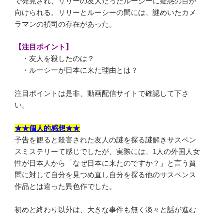
で発見され、リリーの友人だったルーシーに疑惑の目が
向けられる。リリーとルーシーの間には、謎めいたカメ
ラマンの禎司の存在があった。
【注目ポイント】
・友人を殺したのは？
・ルーシーが日本に来た理由とは
？
注目ポイントは是非、動画配信サイトで確認して下さ
い。
★★個人的感想★★
予告を観ると殺害された友人の謎を探る謎解きサスペン
スミステリーて感じでしたが、実際には、1人の外国人女
性が日本人から「なぜ日本に来たのですか？」と言う質
問に対して自分を見つめ直し自分を探る他のサスペンス
作品とは違った異色作でした。
初めと終わり以外は、大きな事件も無く淡々と話が進む